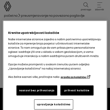
korisnički priručnik
pretraga
izbornik
mrvice
Početna
Preusmjeravanje na povezano poglavlje
Popis poglavlja
Krenite upotrebljavati kolačiće
Upozorenje za gubitak tlaka u gumama
Naše internetske stranice zajedno s našim partnerima upotrebljavaju
kolačiće za mjerenje broja posjeta i učinkovitosti internetske
stranice. To nam omogućuje da vam prikazujemo personalizirane
oglase i sadržaje i/ili one u skladu s vašom geolokacijom, a vama
Gume
omogućuje interakciju s našim sadržajima putem društvenih mreža.
Opcije možete promijeniti u svakom trenutku putem odjeljka
„Upravljanje kolačićima” na našoj internetskoj stranici.
Ako želite saznati više, pročitajte naša
pravila za kolačiće.
natrag na vrh
Podnožje
nastavi bez prihvaćanja
prihvati kolačiće
korisnički priručnici
upravljanje kolačićima