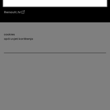
Renault.hr
Footer_2
cookies
opći uvjeti korištenja