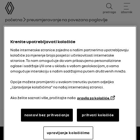
korisnički priručnik
pretraga
izbornik
mrvice
Početna
Preusmjeravanje na povezano poglavlje
Popis poglavlja
Krenite upotrebljavati kolačiće
Motorizirana vrata prtljažnika
Naše internetske stranice zajedno s našim partnerima upotrebljavaju
kolačiće za mjerenje broja posjeta i učinkovitosti internetske
stranice. To nam omogućuje da vam prikazujemo personalizirane
Podešavanje visine farova
oglase i sadržaje i/ili one u skladu s vašom geolokacijom, a vama
omogućuje interakciju s našim sadržajima putem društvenih mreža.
My Safety
Opcije možete promijeniti u svakom trenutku putem odjeljka
„Upravljanje kolačićima” na našoj internetskoj stranici.
Ako želite saznati više, pročitajte naša
pravila za kolačiće.
nastavi bez prihvaćanja
prihvati kolačiće
natrag na vrh
Podnožje
upravljanje kolačićima
korisnički priručnici