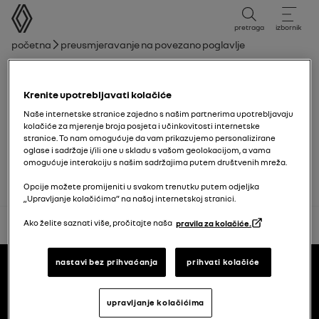
korisnički priručnik
pretraga
izbornik
mrvice
Početna
Preusmjeravanje na povezano poglavlje
Popis poglavlja
Krenite upotrebljavati kolačiće
Automatska parkirna kočnica
Naše internetske stranice zajedno s našim partnerima upotrebljavaju
kolačiće za mjerenje broja posjeta i učinkovitosti internetske
stranice. To nam omogućuje da vam prikazujemo personalizirane
Autohold
oglase i sadržaje i/ili one u skladu s vašom geolokacijom, a vama
omogućuje interakciju s našim sadržajima putem društvenih mreža.
Opcije možete promijeniti u svakom trenutku putem odjeljka
„Upravljanje kolačićima” na našoj internetskoj stranici.
Ako želite saznati više, pročitajte naša
pravila za kolačiće.
natrag na vrh
Podnožje
korisnički priručnici
nastavi bez prihvaćanja
prihvati kolačiće
upravljanje kolačićima
Renault.hr