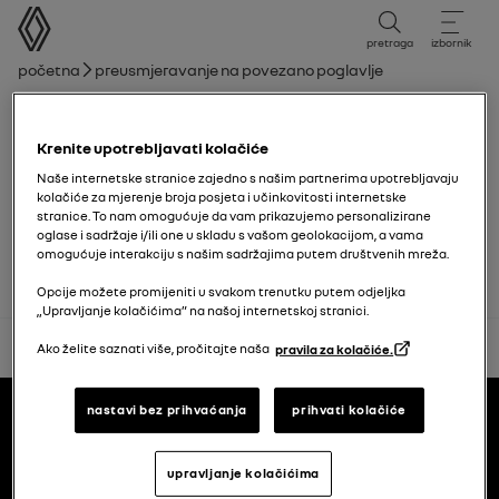
korisnički priručnik
pretraga
izbornik
mrvice
Početna
Preusmjeravanje na povezano poglavlje
Popis poglavlja
Krenite upotrebljavati kolačiće
Multimedijska oprema
Naše internetske stranice zajedno s našim partnerima upotrebljavaju
kolačiće za mjerenje broja posjeta i učinkovitosti internetske
stranice. To nam omogućuje da vam prikazujemo personalizirane
Utičnica za dodatnu opremu
oglase i sadržaje i/ili one u skladu s vašom geolokacijom, a vama
omogućuje interakciju s našim sadržajima putem društvenih mreža.
Opcije možete promijeniti u svakom trenutku putem odjeljka
„Upravljanje kolačićima” na našoj internetskoj stranici.
natrag na vrh
Ako želite saznati više, pročitajte naša
pravila za kolačiće.
Podnožje
korisnički priručnici
nastavi bez prihvaćanja
prihvati kolačiće
upravljanje kolačićima
Renault.hr