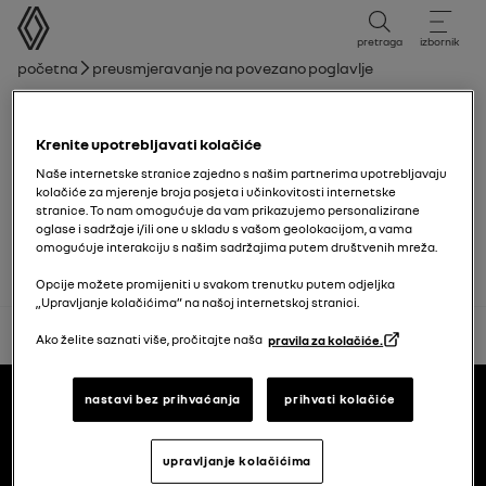
korisnički priručnik
pretraga
izbornik
mrvice
Početna
Preusmjeravanje na povezano poglavlje
Popis poglavlja
Krenite upotrebljavati kolačiće
Osvjetljenje i signali
Naše internetske stranice zajedno s našim partnerima upotrebljavaju
kolačiće za mjerenje broja posjeta i učinkovitosti internetske
stranice. To nam omogućuje da vam prikazujemo personalizirane
Vanjsko osvjetljenje: zamjena žarulja
oglase i sadržaje i/ili one u skladu s vašom geolokacijom, a vama
omogućuje interakciju s našim sadržajima putem društvenih mreža.
Opcije možete promijeniti u svakom trenutku putem odjeljka
„Upravljanje kolačićima” na našoj internetskoj stranici.
natrag na vrh
Ako želite saznati više, pročitajte naša
pravila za kolačiće.
Podnožje
korisnički priručnici
nastavi bez prihvaćanja
prihvati kolačiće
upravljanje kolačićima
Renault.hr