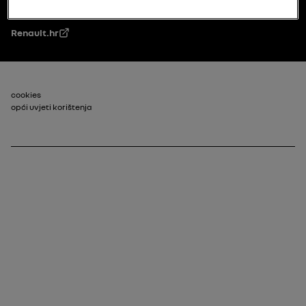
Renault.hr
Footer_2
cookies
opći uvjeti korištenja