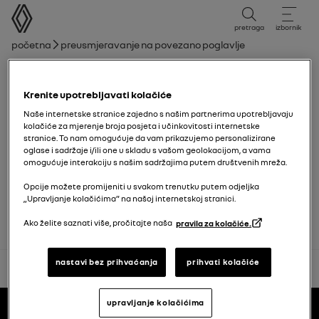
korisnički priručnik
pretraga
izbornik
mrvice
Početna
Preusmjeravanje na povezano poglavlje
Popis poglavlja
Krenite upotrebljavati kolačiće
Kartica
Naše internetske stranice zajedno s našim partnerima upotrebljavaju
kolačiće za mjerenje broja posjeta i učinkovitosti internetske
stranice. To nam omogućuje da vam prikazujemo personalizirane
Ključ, daljinski upravljač
oglase i sadržaje i/ili one u skladu s vašom geolokacijom, a vama
omogućuje interakciju s našim sadržajima putem društvenih mreža.
Vrata i otvarajući dijelovi
Opcije možete promijeniti u svakom trenutku putem odjeljka
„Upravljanje kolačićima” na našoj internetskoj stranici.
Ako želite saznati više, pročitajte naša
pravila za kolačiće.
nastavi bez prihvaćanja
prihvati kolačiće
natrag na vrh
Podnožje
upravljanje kolačićima
korisnički priručnici