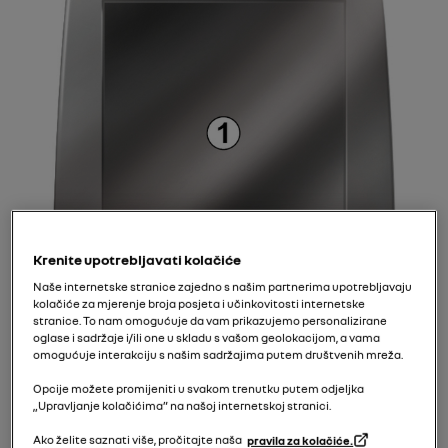
Krenite upotrebljavati kolačiće
Naše internetske stranice zajedno s našim partnerima upotrebljavaju
kolačiće za mjerenje broja posjeta i učinkovitosti internetske
stranice. To nam omogućuje da vam prikazujemo personalizirane
oglase i sadržaje i/ili one u skladu s vašom geolokacijom, a vama
omogućuje interakciju s našim sadržajima putem društvenih mreža.
Opcije možete promijeniti u svakom trenutku putem odjeljka
„Upravljanje kolačićima” na našoj internetskoj stranici.
Ako želite saznati više, pročitajte naša
pravila za kolačiće.