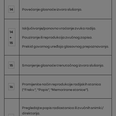
14
Povećanje glasnoće izvora slušanja.
Isključivanje/ponovno vraćanje zvuka radija.
14
+
Pauziranje ili reprodukcija zvučnog zapisa.
15
Prekid govornog uređaja glasovnog prepoznavanja.
15
Smanjenje glasnoće trenutačnog izvora slušanja.
Promijenite način reprodukcije radijskih stanica
16
("
Frekv.
", "
Popis
", "Memorirane stanice").
Pregledajte popis radiostanica ili zvučnih snimki /
direktorija.