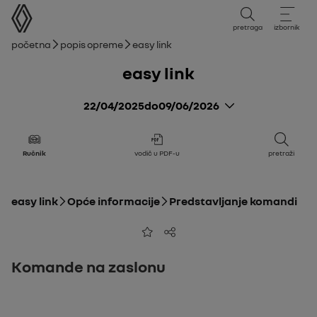
korisnički priručnik
pretraga
izbornik
mrvice
Početna
Popis opreme
easy link
easy link
22/04/2025
do
09/06/2026
Ručnik
vodič u PDF-u
pretraži
easy link
Opće informacije
Predstavljanje komandi
Dodaj u favorite
Dijeli
Komande na zaslonu