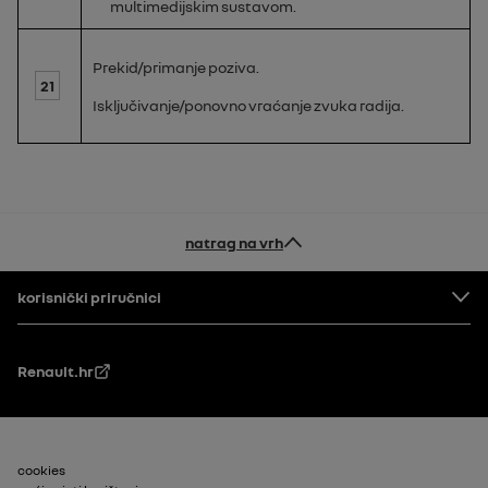
multimedijskim sustavom.
Prekid/primanje poziva.
21
Isključivanje/ponovno vraćanje zvuka radija.
natrag na vrh
Podnožje
korisnički priručnici
Renault.hr
Footer_2
cookies