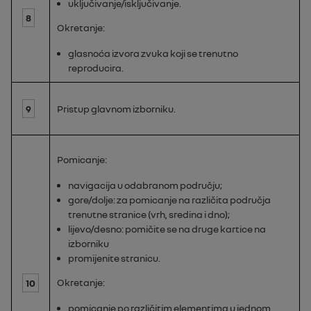
uključivanje/isključivanje.
8
Okretanje:
glasnoća izvora zvuka koji se trenutno
reproducira.
9
Pristup glavnom izborniku.
Pomicanje:
navigacija u odabranom području;
gore/dolje: za pomicanje na različita područja
trenutne stranice (vrh, sredina i dno);
lijevo/desno: pomičite se na druge kartice na
izborniku
promijenite stranicu.
Okretanje:
10
pomicanje po različitim elementima u jednom