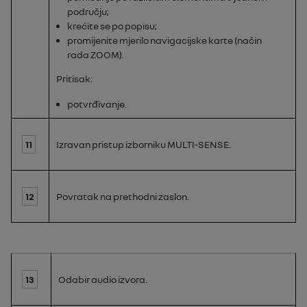
području;
krećite se po popisu;
promijenite mjerilo navigacijske karte (način
rada
ZOOM
).
Pritisak:
potvrđivanje.
11
Izravan pristup izborniku
MULTI-SENSE
.
12
Povratak na prethodni zaslon.
13
Odabir audio izvora.