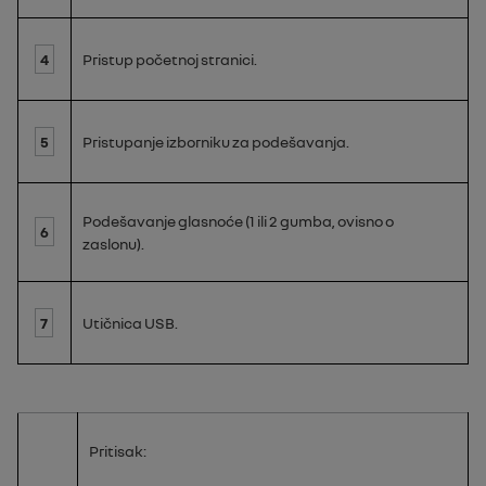
4
Pristup početnoj stranici.
5
Pristupanje izborniku za podešavanja.
Podešavanje glasnoće (1 ili 2 gumba, ovisno o
6
zaslonu).
7
Utičnica
USB
.
Pritisak: