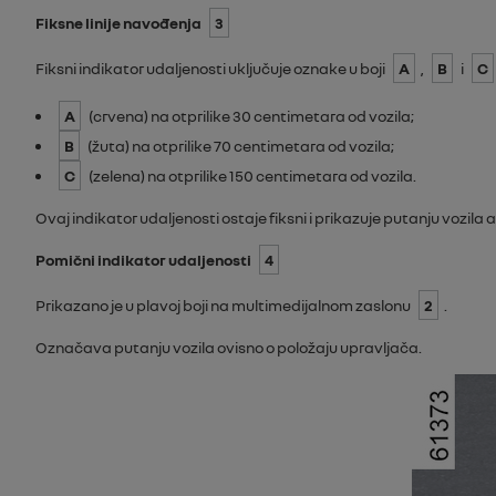
Fiksne linije navođenja
3
Fiksni indikator udaljenosti uključuje oznake u boji
A
,
B
i
C
A
(crvena) na otprilike 30 centimetara od vozila;
B
(žuta) na otprilike 70 centimetara od vozila;
C
(zelena) na otprilike 150 centimetara od vozila.
Ovaj indikator udaljenosti ostaje fiksni i prikazuje putanju vozila ak
Pomični indikator udaljenosti
4
Prikazano je u plavoj boji na multimedijalnom zaslonu
2
.
Označava putanju vozila ovisno o položaju upravljača.