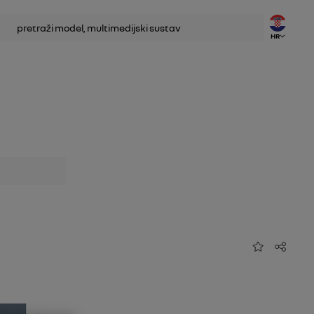
traživanje
HR
Dodaj u favorit
Dijeli