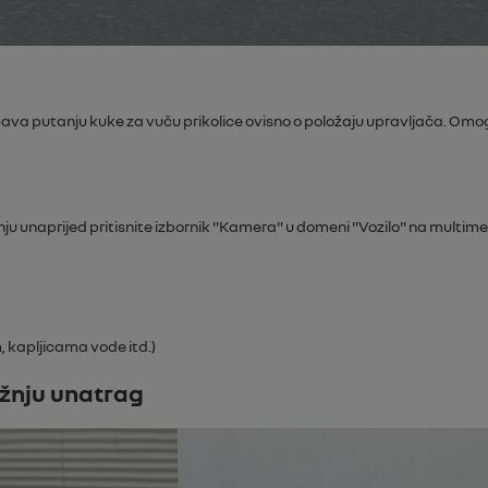
ava putanju kuke za vuču prikolice ovisno o položaju upravljača. Omog
ju unaprijed pritisnite izbornik "
Kamera
" u domeni "
Vozilo
" na multim
, kapljicama vode itd.)
ožnju unatrag