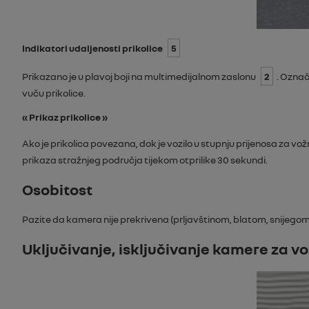
Indikatori udaljenosti prikolice
5
Prikazano je u plavoj boji na multimedijalnom zaslonu
2
. Označ
vuču prikolice.
«
Prikaz prikolice
»
Ako je prikolica povezana, dok je vozilo u stupnju prijenosa za vožn
prikaza stražnjeg područja tijekom otprilike 30 sekundi.
Osobitost
Pazite da kamera nije prekrivena (prljavštinom, blatom, snijegom
Uključivanje, isključivanje kamere za v