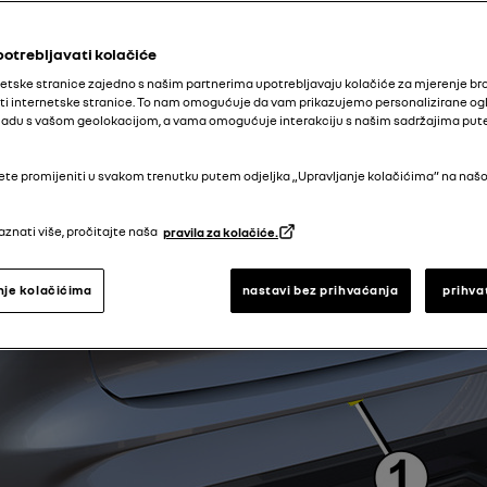
potrebljavati kolačiće
etske stranice zajedno s našim partnerima upotrebljavaju kolačiće za mjerenje bro
ti internetske stranice. To nam omogućuje da vam prikazujemo personalizirane ogl
 skladu s vašom geolokacijom, a vama omogućuje interakciju s našim sadržajima pu
te promijeniti u svakom trenutku putem odjeljka „Upravljanje kolačićima” na našo
aznati više, pročitajte naša
pravila za kolačiće.
nje kolačićima
nastavi bez prihvaćanja
prihva