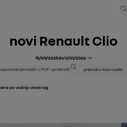
Pre
novi Renault Clio
15/09/2025
do
11/01/2026
Pretraživanje
Upozorenja
vodič u PDF-u
pretraži
era za vožnju unatrag