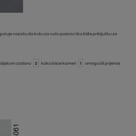
ućuje vozaču da kuku za vuču postavi što bliže priključku za
edijskom zaslonu
2
kako biste kameri
1
omogućili prijenos