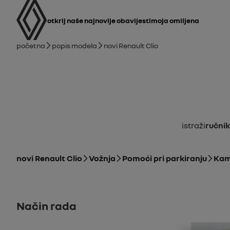
korisnički priručnik
Glavna navigacija
otkrij naše najnovije obavijesti
Moja omiljena
mrvice
Početna
Popis modela
novi Renault Clio
Istraži
Ručnik
novi Renault Clio
Vožnja
Pomoći pri parkiranju
Kam
Način rada