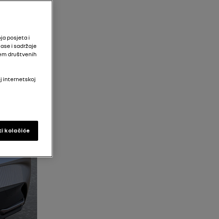
ja posjeta i
ase i sadržaje
tem društvenih
j internetskoj
ti kolačiće