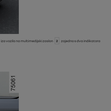
iza vozila na multimedijski zaslon
2
zajedno s dva indikatora