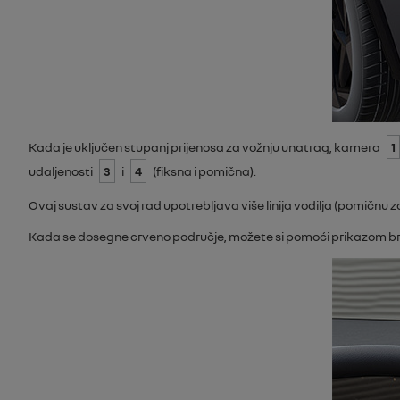
Kada je uključen stupanj prijenosa za vožnju unatrag, kamera
1
udaljenosti
3
i
4
(fiksna i pomična).
Ovaj sustav za svoj rad upotrebljava više linija vodilja (pomičnu 
Kada se dosegne crveno područje, možete si pomoći prikazom bra