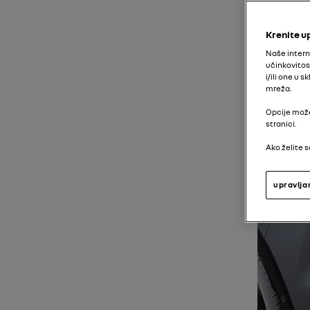
Krenite u
Naše intern
učinkovitos
i/ili one u
mreža.
Opcije može
stranici.
Ako želite s
upravlja