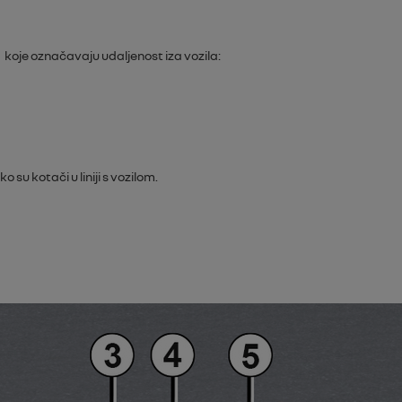
koje označavaju udaljenost iza vozila:
o su kotači u liniji s vozilom.