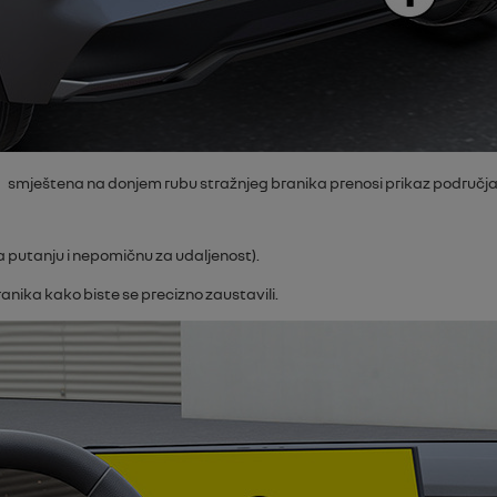
smještena na donjem rubu stražnjeg branika prenosi prikaz područja 
za putanju i nepomičnu za udaljenost).
nika kako biste se precizno zaustavili.