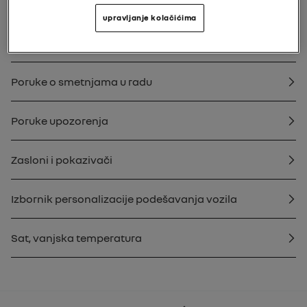
Postavke putovanja
upravljanje kolačićima
Informativne poruke
Poruke o smetnjama u radu
Poruke upozorenja
Zasloni i pokazivači
Izbornik personalizacije podešavanja vozila
Sat, vanjska temperatura