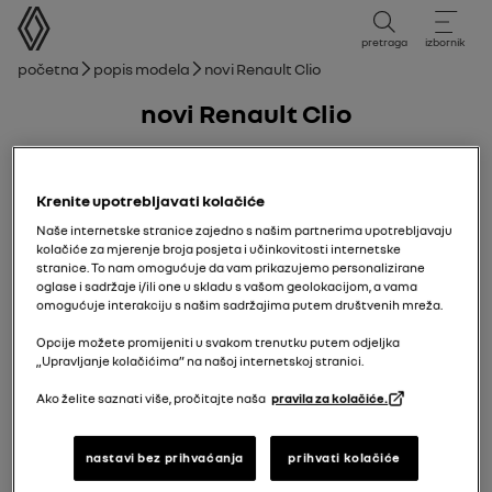
korisnički priručnik
pretraga
izbornik
mrvice
Početna
Popis modela
novi Renault Clio
novi Renault Clio
15/09/2025
do
11/01/2026
Krenite upotrebljavati kolačiće
Naše internetske stranice zajedno s našim partnerima upotrebljavaju
Istraži
Ručnik
Upozorenja
vodič u PDF-u
pretraži
kolačiće za mjerenje broja posjeta i učinkovitosti internetske
stranice. To nam omogućuje da vam prikazujemo personalizirane
oglase i sadržaje i/ili one u skladu s vašom geolokacijom, a vama
omogućuje interakciju s našim sadržajima putem društvenih mreža.
novi Renault Clio
Upoznajte svoje vozilo
putno računalo
Opcije možete promijeniti u svakom trenutku putem odjeljka
„Upravljanje kolačićima” na našoj internetskoj stranici.
Dodaj u favorite
Dijeli
Ako želite saznati više, pročitajte naša
pravila za kolačiće.
Opće informacije
nastavi bez prihvaćanja
prihvati kolačiće