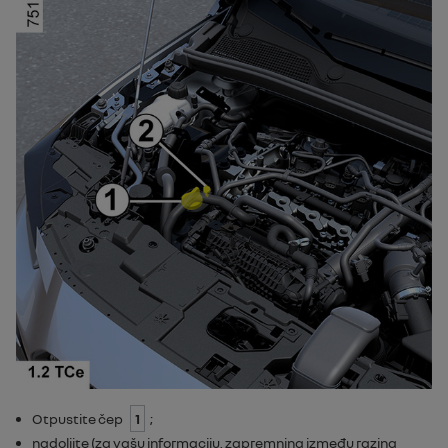
Otpustite čep
1
;
nadolijte (za vašu informaciju, zapremnina između razina