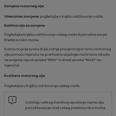
Zamjena motornog ulja
Učestalost zamjene:
pogledajte u knjižici održavanja vozila.
Količina ulja za zamjenu
Pogledajte knjižicu održavanja vašeg vozila ili potražite savjet
Predstavnika marke.
Sustavno prije svake duže vožnje provjeravajte razinu motornog
ulja pomoću mjerača na prethodno objašnjen način (ona nikada
ne smije biti ispod oznake "
MINI
" ni iznad oznake "
MAXI
" na
mjeraču).
Kvaliteta motornog ulja
Pogledajte u knjižicu održavanja vašeg vozila
U slučaju velikog ili stalnog opadanja razine ulja,
potražite savjet kod vašeg predstavnika marke.