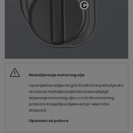
Nadolijevanje motornog ulja
Upotrijebite nalijevno grlo ili zaštitite područje oko
otvora za nadolijevanje kako biste izbjegli
istjecanje motornog ulja u vrući dio motornog
prostora ili osjetljive dijelove (npr. električni
sklopovi).
Opasnost od požara.