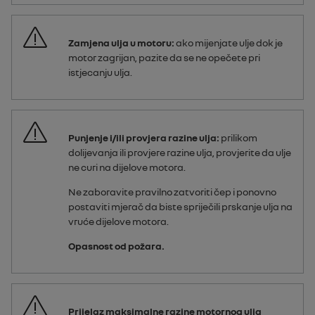
Zamjena ulja u motoru:
ako mijenjate ulje dok je
motor zagrijan, pazite da se ne opečete pri
istjecanju ulja.
Punjenje i/ili provjera razine ulja:
prilikom
dolijevanja ili provjere razine ulja, provjerite da ulje
ne curi na dijelove motora.
Ne zaboravite pravilno zatvoriti čep i ponovno
postaviti mjerač da biste spriječili prskanje ulja na
vruće dijelove motora.
Opasnost od požara.
Prijelaz maksimalne razine motornog ulja