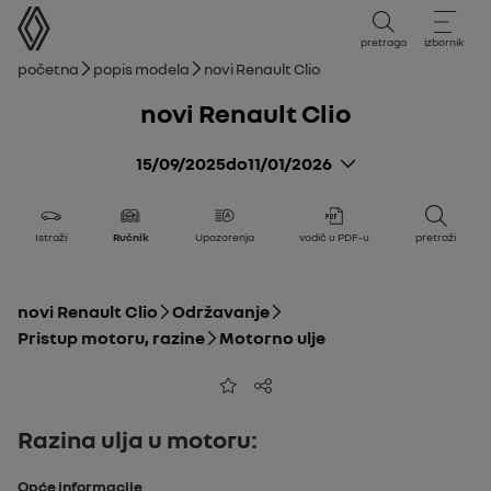
korisnički priručnik
pretraga
izbornik
mrvice
Početna
Popis modela
novi Renault Clio
novi Renault Clio
15/09/2025
do
11/01/2026
Istraži
Ručnik
Upozorenja
vodič u PDF-u
pretraži
novi Renault Clio
Održavanje
Pristup motoru, razine
Motorno ulje
Dodaj u favorite
Dijeli
Razina ulja u motoru:
Opće informacije