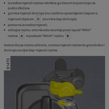
Izvadite mjerač razine i obrišite ga čistom krpom koja ne
pušta dlačice.
gurnite mjerač do kraja (na vozilima opremljenim čepom s
mjernom šipkom
C
zavrnite čep do kraja);
ponovno izvadite mjerač;
očitajte razinu: ona nikada ne smije pasti ispod "
MINI
"
razine
A
ni prelaziti "
MAXI
" razinu
B
.
Nakon što je razina očitana, uronite mjerač razine do graničnika i
do kraja zavijte čep-mjerač razine.