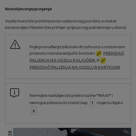
Nadolijevanje/punjenje
Vozilo mora biti parkirano na vodoravnoj površini, a motor
zaustavljen i hladan (na primjer: prije prvog pokretanja u danu).
Prije provođenja bilo kakvih zahvata u motornom
prostoru morate isključiti kontakt
PREKIDAČ
PALJENJA NA VOZILU S KLJUČEM.
ili
PREKIDAČ PALJENJA NA VOZILU S KARTICOM
.
Nemojte nadolijevati preko razine
"
MAXI
"
i
nemojte zaboraviti vratiti čep
1
i mjernu šipku
2
.