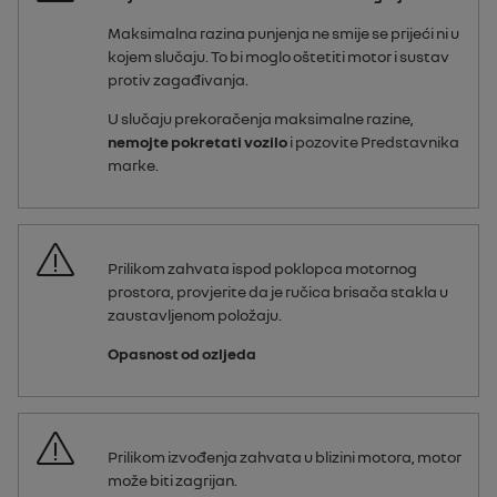
Maksimalna razina punjenja ne smije se prijeći ni u
kojem slučaju. To bi moglo oštetiti motor i sustav
protiv zagađivanja.
U slučaju prekoračenja maksimalne razine,
nemojte pokretati vozilo
i pozovite Predstavnika
marke.
Prilikom zahvata ispod poklopca motornog
prostora, provjerite da je ručica brisača stakla u
zaustavljenom položaju.
Opasnost od ozljeda
Prilikom izvođenja zahvata u blizini motora, motor
može biti zagrijan.