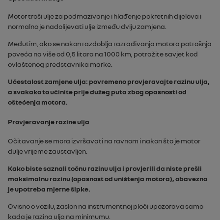
Motor troši ulje za podmazivanje i hlađenje pokretnih dijelova i
normalno je nadolijevati ulje između dviju zamjena.
Međutim, ako se nakon razdoblja razrađivanja motora potrošnja
poveća na više od 0,5 litara na 1000 km, potražite savjet kod
ovlaštenog predstavnika marke.
Učestalost zamjene ulja: povremeno provjeravajte razinu ulja,
a svakako to učinite prije dužeg puta zbog opasnosti od
oštećenja motora.
Provjeravanje razine ulja
Očitavanje se mora izvršavati na ravnom i nakon što je motor
dulje vrijeme zaustavljen.
Kako biste saznali točnu razinu ulja i provjerili da niste prešli
maksimalnu razinu (opasnost od uništenja motora), obavezna
je upotreba mjerne šipke.
Ovisno o vozilu, zaslon na instrumentnoj ploči upozorava samo
kada je razina ulja na minimumu.