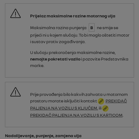
Prijelaz maksimalne razine motornog ulja
Maksimalna razina punjenja
B
ne smije se
prijeći ni u kojem slučaju. To bi moglo oštetiti motor
i sustav protiv zagađivanja.
U slučaju prekoračenja maksimalne razine,
nemojte pokretati vozilo
i pozovite Predstavnika
marke.
Prije provođenja bilo kakvih zahvata u motornom
prostoru morate isključiti kontakt
PREKIDAČ
PALJENJA NA VOZILU S KLJUČEM.
ili
PREKIDAČ PALJENJA NA VOZILU S KARTICOM
.
Nadolijevanje, punjenje, zamjena ulja