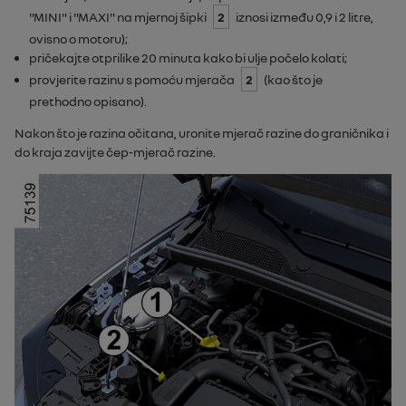
"
MINI
" i "
MAXI
" na mjernoj šipki
2
iznosi između 0,9 i 2 litre,
ovisno o motoru);
pričekajte otprilike 20 minuta kako bi ulje počelo kolati;
provjerite razinu s pomoću mjerača
2
(kao što je
prethodno opisano).
Nakon što je razina očitana, uronite mjerač razine do graničnika i
do kraja zavijte čep-mjerač razine.