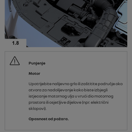
Punjenje
Motor
Upotrijebite nalijevno grlo ili zaštitite područje oko
otvora za nadolijevanje kako biste izbjegli
istjecanje motornog ulja u vrući dio motornog
prostora ili osjetljive dijelove (npr. električni
sklopovi).
Opasnost od požara.