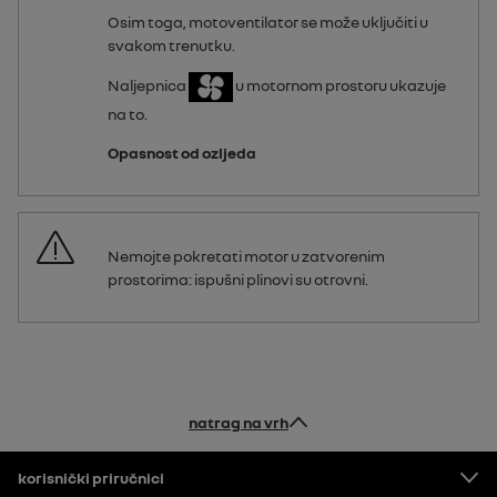
Osim toga, motoventilator se može uključiti u
svakom trenutku.
Naljepnica
u motornom prostoru ukazuje
na to.
Opasnost od ozljeda
Nemojte pokretati motor u zatvorenim
prostorima: ispušni plinovi su otrovni.
natrag na vrh
Podnožje
korisnički priručnici