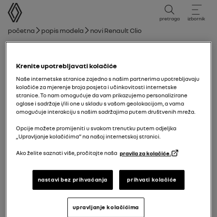
korisnički priručnik
pretraga
izbornik
mrvice
Početna
Popis modela
novi Renault Clio
novi Renault Clio
Krenite upotrebljavati kolačiće
15/09/2025
do
11/01/2026
Naše internetske stranice zajedno s našim partnerima upotrebljavaju
kolačiće za mjerenje broja posjeta i učinkovitosti internetske
stranice. To nam omogućuje da vam prikazujemo personalizirane
oglase i sadržaje i/ili one u skladu s vašom geolokacijom, a vama
Istraži
Ručnik
Upozorenja
vodič u PDF-u
pretraži
omogućuje interakciju s našim sadržajima putem društvenih mreža.
Opcije možete promijeniti u svakom trenutku putem odjeljka
novi Renault Clio
Održavanje
„Upravljanje kolačićima” na našoj internetskoj stranici.
Ako želite saznati više, pročitajte naša
pravila za kolačiće.
Dodaj u favorite
Dijeli
Pristup motoru, razine
nastavi bez prihvaćanja
prihvati kolačiće
Akumulator:
upravljanje kolačićima