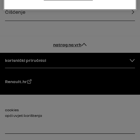
Čišćenje
natrag na vrh
Podnožje
korisnički priručnici
Renault.hr
Footer_2
cookies
opći uvjeti korištenja