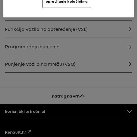
upravljanje kolačićima
Punjenje
Funkcija Vozilo na opterećenje (V2L)
Programiranje punjenja
Punjenje Vozilo na mrežu (V2G)
natrag na vrh
Podnožje
korisnički priručnici
Renault.hr