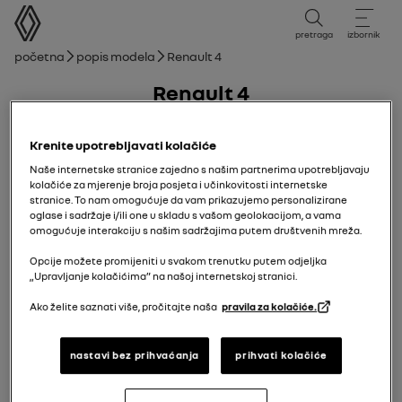
korisnički priručnik
pretraga
izbornik
mrvice
Početna
Popis modela
Renault 4
Renault 4
19/05/2025
do danas
Krenite upotrebljavati kolačiće
Naše internetske stranice zajedno s našim partnerima upotrebljavaju
kolačiće za mjerenje broja posjeta i učinkovitosti internetske
Istraži
Ručnik
Upozorenja
vodič u PDF-u
pretraži
stranice. To nam omogućuje da vam prikazujemo personalizirane
oglase i sadržaje i/ili one u skladu s vašom geolokacijom, a vama
omogućuje interakciju s našim sadržajima putem društvenih mreža.
Renault 4
Upoznajte svoje vozilo
Električno vozilo
Opcije možete promijeniti u svakom trenutku putem odjeljka
„Upravljanje kolačićima” na našoj internetskoj stranici.
Dodaj u favorite
Dijeli
Ako želite saznati više, pročitajte naša
pravila za kolačiće.
Uvod
nastavi bez prihvaćanja
prihvati kolačiće
Važne preporuke