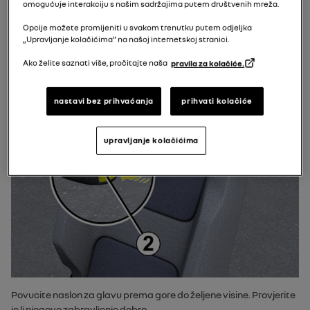
omogućuje interakciju s našim sadržajima putem društvenih mreža.
Opcije možete promijeniti u svakom trenutku putem odjeljka
„Upravljanje kolačićima” na našoj internetskoj stranici.
Ako želite saznati više, pročitajte naša
pravila za kolačiće.
nastavi bez prihvaćanja
prihvati kolačiće
upravljanje kolačićima
Povucite naslon za glavu prema gore do željene visine. Provjerite
je li njegovo zabravljenje dobro.