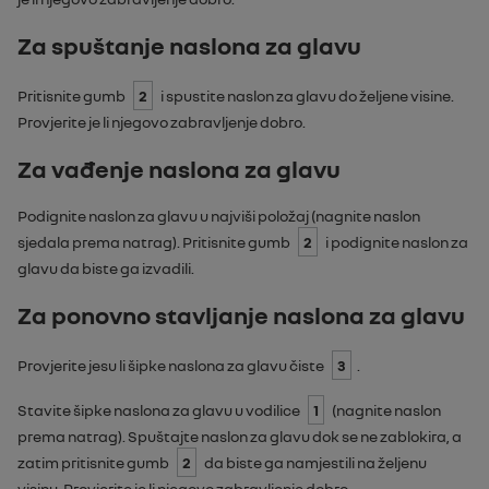
Za spuštanje naslona za glavu
Pritisnite gumb
2
i spustite naslon za glavu do željene visine.
Provjerite je li njegovo zabravljenje dobro.
Za vađenje naslona za glavu
Podignite naslon za glavu u najviši položaj (nagnite naslon
sjedala prema natrag). Pritisnite gumb
2
i podignite naslon za
glavu da biste ga izvadili.
Za ponovno stavljanje naslona za glavu
Provjerite jesu li šipke naslona za glavu čiste
3
.
Stavite šipke naslona za glavu u vodilice
1
(nagnite naslon
prema natrag). Spuštajte naslon za glavu dok se ne zablokira, a
zatim pritisnite gumb
2
da biste ga namjestili na željenu
visinu. Provjerite je li njegovo zabravljenje dobro.