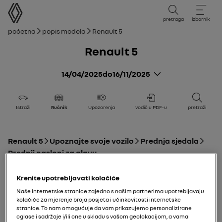
korisnički priručnik
pretraga
izbornik
mrvice
Početna
Popis modela
Renault 5
Renault 5
14/04/2025
do
16/11/2025
Istraži
Ručnik
Upozorenja
vodič u PDF-u
pretraži
Renault 5
Upoznajte svoje vozilo
Prednja sjedala
Prednji nasloni za glavu
Dodaj u favorite
Dijeli
Krenite upotrebljavati kolačiće
Naše internetske stranice zajedno s našim partnerima upotrebljavaju
Za vađenje naslona za glavu
kolačiće za mjerenje broja posjeta i učinkovitosti internetske
stranice. To nam omogućuje da vam prikazujemo personalizirane
oglase i sadržaje i/ili one u skladu s vašom geolokacijom, a vama