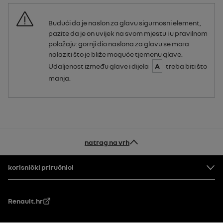
Budući da je naslon za glavu sigurnosni element,
pazite da je on uvijek na svom mjestu i u pravilnom
položaju: gornji dio naslona za glavu se mora
nalaziti što je bliže moguće tjemenu glave.
Udaljenost između glave i dijela
A
treba biti što
manja.
natrag na vrh
Podnožje
korisnički priručnici
Renault.hr