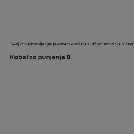
Ovaj kabel namijenjen je vašem vozilu te služi povezivanju vaše
Kabel za punjenje B