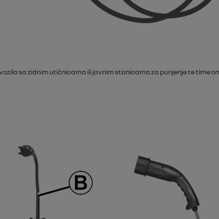
g vozila sa zidnim utičnicama ili javnim stanicama za punjenje te ti