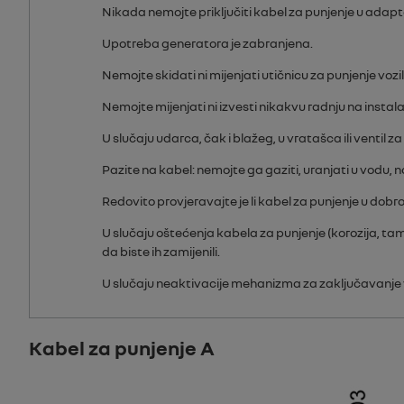
Nikada nemojte priključiti kabel za punjenje u adapter
Upotreba generatora je zabranjena.
Nemojte skidati ni mijenjati utičnicu za punjenje voz
Nemojte mijenjati ni izvesti nikakvu radnju na instala
U slučaju udarca, čak i blažeg, u vratašca ili ventil 
Pazite na kabel: nemojte ga gaziti, uranjati u vodu, 
Redovito provjeravajte je li kabel za punjenje u dobr
U slučaju oštećenja kabela za punjenje (korozija, tamn
da biste ih zamijenili.
U slučaju neaktivacije mehanizma za zaključavanje vr
Kabel za punjenje A