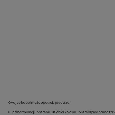
Ovaj se kabel može upotrebljavati za:
pri normalnoj upotrebi u utičnici koja se upotrebljava samo za vo