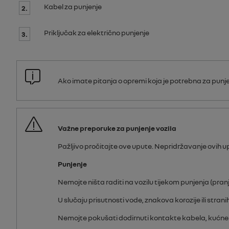
Kabel za punjenje
2.
Priključak za električno punjenje
3.
Ako imate pitanja o opremi koja je potrebna za punj
Važne preporuke za punjenje vozila
Pažljivo pročitajte ove upute. Nepridržavanje ovih 
Punjenje
Nemojte ništa raditi na vozilu tijekom punjenja (pranj
U slučaju prisutnosti vode, znakova korozije ili stranih
Nemojte pokušati dodirnuti kontakte kabela, kućne utič