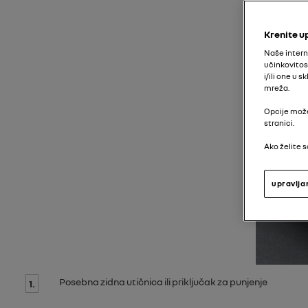
Krenite u
Naše intern
učinkovitos
i/ili one u
mreža.
Opcije može
stranici.
Ako želite s
upravlja
Posebna zidna utičnica ili priključak za punjenje
1.