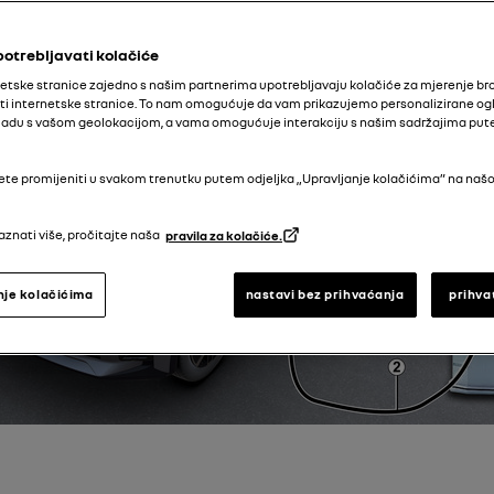
potrebljavati kolačiće
etske stranice zajedno s našim partnerima upotrebljavaju kolačiće za mjerenje bro
ti internetske stranice. To nam omogućuje da vam prikazujemo personalizirane ogl
 skladu s vašom geolokacijom, a vama omogućuje interakciju s našim sadržajima pu
te promijeniti u svakom trenutku putem odjeljka „Upravljanje kolačićima” na našo
aznati više, pročitajte naša
pravila za kolačiće.
nje kolačićima
nastavi bez prihvaćanja
prihva