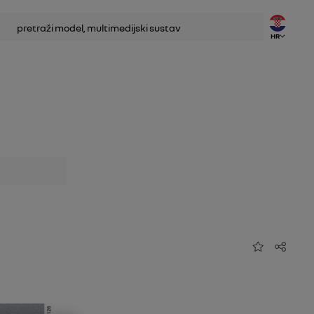
traživanje
HR
Dodaj u favorit
Dijeli