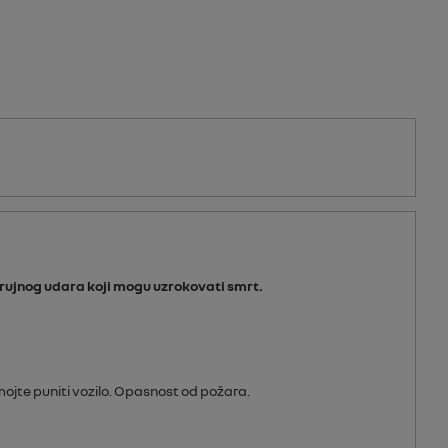
strujnog udara koji mogu uzrokovati smrt.
nemojte puniti vozilo. Opasnost od požara.