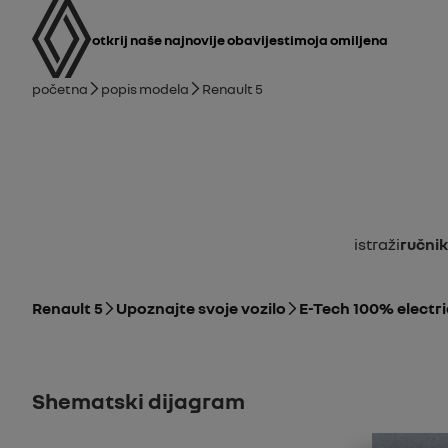
korisnički priručnik
Glavna navigacija
otkrij naše najnovije obavijesti
Moja omiljena
mrvice
Početna
Popis modela
Renault 5
Istraži
Ručnik
Renault 5
Upoznajte svoje vozilo
E-Tech 100% electri
Shematski dijagram