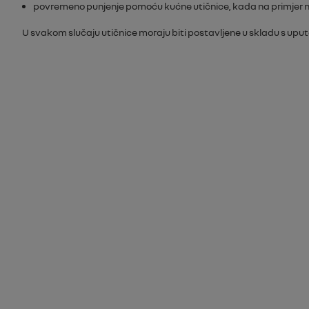
povremeno punjenje pomoću kućne utičnice, kada na primjer nis
U svakom slučaju utičnice moraju biti postavljene u skladu s upu