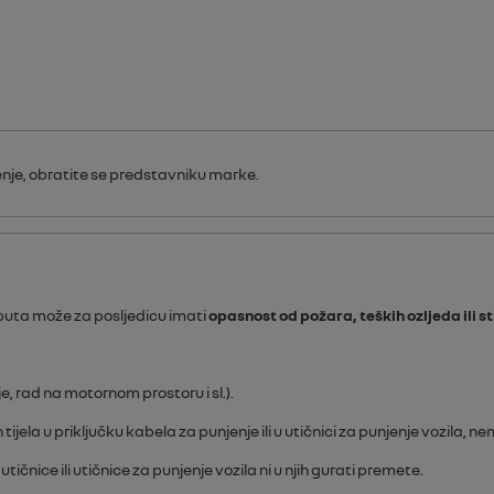
enje, obratite se predstavniku marke.
uputa može za posljedicu imati
opasnost od požara, teških ozljeda ili 
e, rad na motornom prostoru i sl.).
 tijela u priključku kabela za punjenje ili u utičnici za punjenje vozila, 
nice ili utičnice za punjenje vozila ni u njih gurati premete.