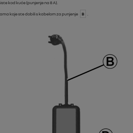
te kod kuće (punjenje na 8 A).
tama koje ste dobili s kabelom za punjenje
B
.