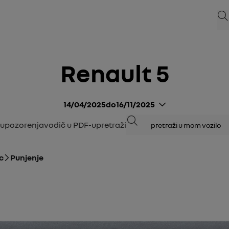
Pre
Renault 5
14/04/2025
do
16/11/2025
Pretraživanje
Upozorenja
vodič u PDF-u
pretraži
c
Punjenje