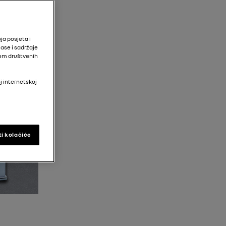
ja posjeta i
ase i sadržaje
tem društvenih
j internetskoj
ti kolačiće