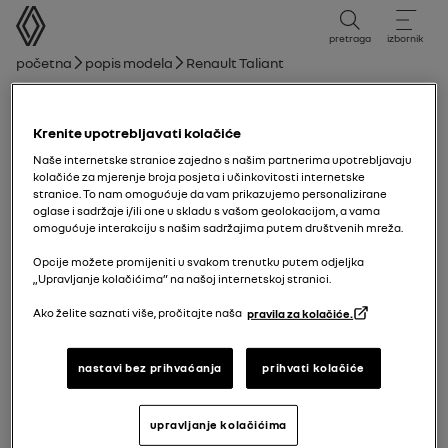
korisnički priručnik
pretraga
izbornik
mrvice
Početna
Popis modela
Renault Taliant
novi Renault Clio
Krenite upotrebljavati kolačiće
15/09/2025
do
11/01/2026
Naše internetske stranice zajedno s našim partnerima upotrebljavaju
kolačiće za mjerenje broja posjeta i učinkovitosti internetske
stranice. To nam omogućuje da vam prikazujemo personalizirane
oglase i sadržaje i/ili one u skladu s vašom geolokacijom, a vama
Istraži
Ručnik
Upozorenja
vodič u PDF-u
pretraži
omogućuje interakciju s našim sadržajima putem društvenih mreža.
Opcije možete promijeniti u svakom trenutku putem odjeljka
„Upravljanje kolačićima” na našoj internetskoj stranici.
Pretraživanje
Ako želite saznati više, pročitajte naša
pravila za kolačiće.
nastavi bez prihvaćanja
prihvati kolačiće
Nema rezultata
upravljanje kolačićima