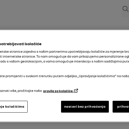
Pre
novi Renault Twing
potrebljavati kolačiće
etske stranice zajedno s našim partnerima upotrebljavaju kolačiće za mjerenje bro
ti internetske stranice. To nam omogućuje da vam prikazujemo personalizirane ogl
08/12/2025
do
06/04/2026
 skladu s vašom geolokacijom, a vama omogućuje interakciju s našim sadržajima pu
Istraži
Ručnik
Upozorenja
vodič u PDF-u
pretraži
te promijeniti u svakom trenutku putem odjeljka „Upravljanje kolačićima” na našo
aznati više, pročitajte naša
pravila za kolačiće.
nje kolačićima
nastavi bez prihvaćanja
prihva