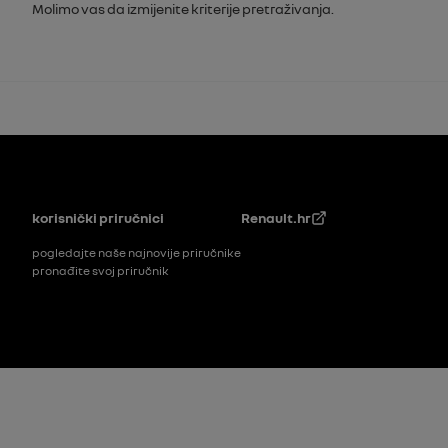
Molimo vas da izmijenite kriterije pretraživanja.
Podnožje
korisnički priručnici
Renault.hr
pogledajte naše najnovije priručnike
pronađite svoj priručnik
Footer_2