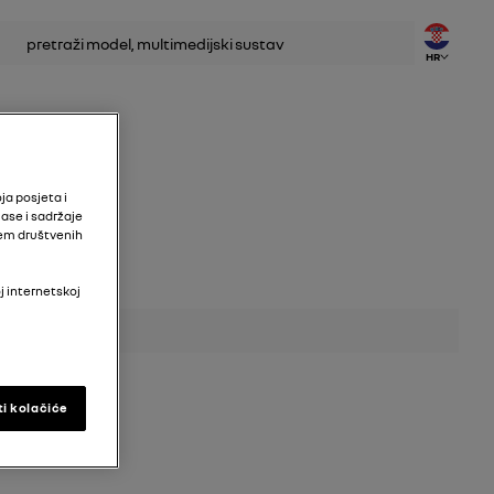
traživanje
HR
o
ja posjeta i
ase i sadržaje
tem društvenih
j internetskoj
ti kolačiće