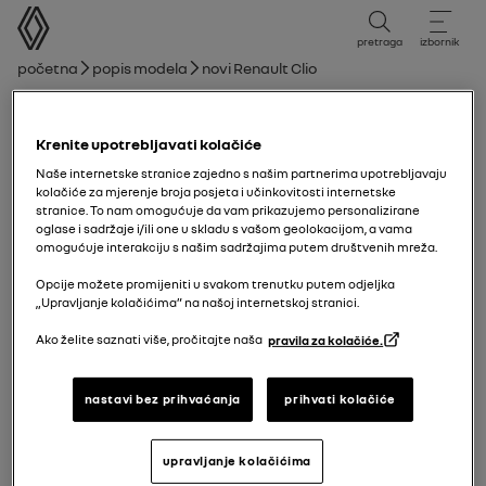
korisnički priručnik
pretraga
izbornik
mrvice
Početna
Popis modela
novi Renault Clio
novi Renault Clio
Krenite upotrebljavati kolačiće
15/09/2025
do
11/01/2026
Naše internetske stranice zajedno s našim partnerima upotrebljavaju
kolačiće za mjerenje broja posjeta i učinkovitosti internetske
stranice. To nam omogućuje da vam prikazujemo personalizirane
oglase i sadržaje i/ili one u skladu s vašom geolokacijom, a vama
Istraži
Ručnik
Upozorenja
vodič u PDF-u
pretraži
omogućuje interakciju s našim sadržajima putem društvenih mreža.
Opcije možete promijeniti u svakom trenutku putem odjeljka
„Upravljanje kolačićima” na našoj internetskoj stranici.
Pretraživanje
Ako želite saznati više, pročitajte naša
pravila za kolačiće.
nastavi bez prihvaćanja
prihvati kolačiće
Nema rezultata
upravljanje kolačićima