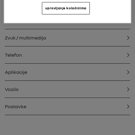
Opće informacije
upravljanje kolačićima
Navigacija
Zvuk / multimedija
Telefon
Aplikacije
Vozilo
Postavke