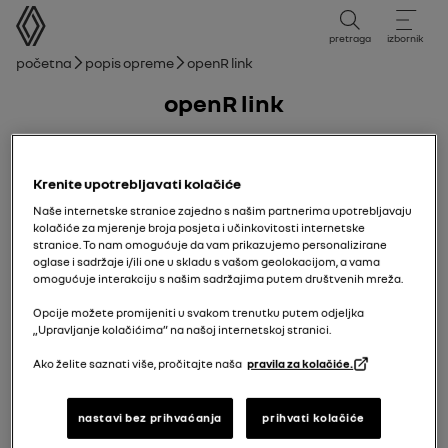
korisnički priručnik
pretraga
izbornik
mrvice
Početna
Popis opreme
openR link
openR link
07/09/2021
do
24/04/2025
Krenite upotrebljavati kolačiće
Naše internetske stranice zajedno s našim partnerima upotrebljavaju
Ručnik
vodič u PDF-u
pretraži
kolačiće za mjerenje broja posjeta i učinkovitosti internetske
stranice. To nam omogućuje da vam prikazujemo personalizirane
Dodaj u favorite
Dijeli
oglase i sadržaje i/ili one u skladu s vašom geolokacijom, a vama
omogućuje interakciju s našim sadržajima putem društvenih mreža.
Opcije možete promijeniti u svakom trenutku putem odjeljka
Vaša obavijest
„Upravljanje kolačićima” na našoj internetskoj stranici.
Ako želite saznati više, pročitajte naša
pravila za kolačiće.
Mjere opreza pri upotrebi
nastavi bez prihvaćanja
prihvati kolačiće