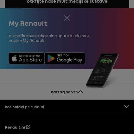
otkrijte naše multimedijske sustave
priručnik
Zatvori
My Renault
Pronađite svoje digitalne upute direktno u
vašem My Renault
natrag na vrh
Podnožje
korisnički priručnici
Renault.hr