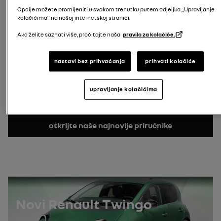
Opcije možete promijeniti u svakom trenutku putem odjeljka „Upravljanje
Pretraži model
kolačićima” na našoj internetskoj stranici.
registarska oznaka
Ako želite saznati više, pročitajte naša
pravila za kolačiće.
unesite vašu registracijsku oznaku
Pretraži registracijsku oznaku
nastavi bez prihvaćanja
prihvati kolačiće
Broj VIN-a
gdje naći broj VIN?
upravljanje kolačićima
Pretraži VIN
otkrijte naše najnovije priručnike
Novi Renault Twingo