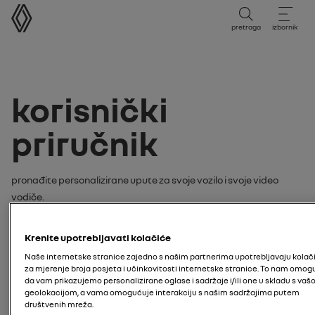
korisnički priručnik
pretraga
izbornik
korisnički
priručnik
Pronađite personalizirane upute za svoje vozilo i svoje video
vodiče.
pretražite vaše upute ili video
Krenite upotrebljavati kolačiće
tutorijal po:
Naše internetske stranice zajedno s našim partnerima upotrebljavaju kolač
za mjerenje broja posjeta i učinkovitosti internetske stranice. To nam omog
model
da vam prikazujemo personalizirane oglase i sadržaje i/ili one u skladu s va
geolokacijom, a vama omogućuje interakciju s našim sadržajima putem
društvenih mreža.
unesite model svog vozila