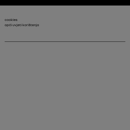
Footer_2
cookies
opći uvjeti korištenja