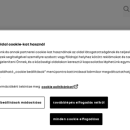
Ker
Új Renault Clio
ldal cookie-kat használ
nk és annak partnerei cookie-kat használnak az oldal látogatottságának és telj
zek segítségével személyre szabott vagy földrajzi helyhez kötött reklámokat és t
15/09/2025
hozzá
11/01/2026
eleníteni Önnek, és a közösségi oldalakon keresztül kapcsolatba léphetünk egym
Keresés
v
Figyelmeztető lámpák
pdf kalauz
keresés
található „cookie beállítások” menüpontra kattintással bármikor megváltoztathat
.
ormációkért tekintse meg
cookie politikánkat!
és jelzőberendezések
 beállítások módosítása
továbblépés elfogadás nélkül
minden cookie elfogadása