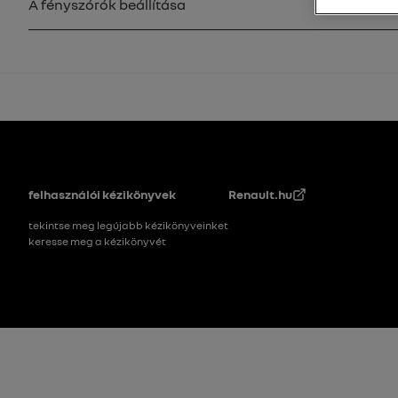
A fényszórók beállítása
Lábléc
felhasználói kézikönyvek
Renault.hu
tekintse meg legújabb kézikönyveinket
keresse meg a kézikönyvét
Footer_2