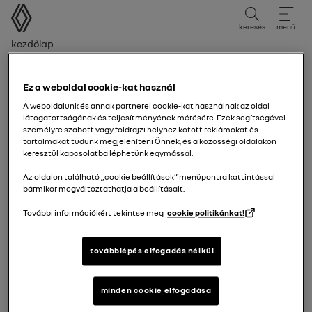
felhasználói kézikönyv
keresés
menü
Morzsa
Kezdőlap
Kontrollampa för vänster färdriktningsvisare
Ez a weboldal cookie-kat használ
A weboldalunk és annak partnerei cookie-kat használnak az oldal
látogatottságának és teljesítményének mérésére. Ezek segítségével
személyre szabott vagy földrajzi helyhez kötött reklámokat és
tartalmakat tudunk megjeleníteni Önnek, és a közösségi oldalakon
keresztül kapcsolatba léphetünk egymással.
Az oldalon található „cookie beállítások” menüpontra kattintással
bármikor megváltoztathatja a beállításait.
További információkért tekintse meg
cookie politikánkat!
továbblépés elfogadás nélkül
minden cookie elfogadása
Kontrollampa för vänster färdriktningsvisare