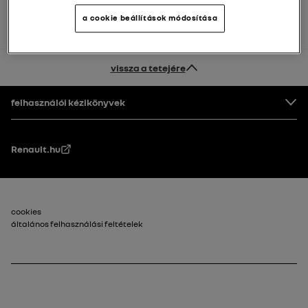
a cookie beállítások módosítása
vissza a tetejére
Lábléc
felhasználói kézikönyvek
Renault.hu
Footer_2
cookies
általános felhasználási feltételek