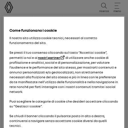
Manuale utente
ricerca
menù
Breadcrumb
pagina iniziale
Elenco modelli
Renault Clio 5
nuova Renault Twingo
Come funzionano i cookie
Il nostro sito utilizza cookie tecnici, necessari al corretto
08/12/2025
a
06/04/2026
funzionamento del sito.
Se presti il tuo consenso cliccando sul tasto “Accetta i cookie”,
permetti a noi e ai
nostri partner
di utilizzare anche cookie di
Esplora
Manuale
Spie di avvertimento
guida PDF
ricerca
profilazione e analitici, social e di personalizzazione, per valutare
l’audience e le performance del sito stesso, per mostrarti contenuti e
annunci personalizzati e/o geolocalizzati, non strettamente
necessari alla fruizione del sito stesso e più in linea con le preferenze
Cerca
da te manifestate nell’utilizzo delle funzionalità e nella navigazione in
rete nonché per farti interagire con i nostri contenuti tramite i social
network.
Puoi scegliere le categorie di cookie che desideri accettare cliccando
su “Gestisci i cookie”.
Nessun risultato
Se chiudi il banner cliccando il pulsante posto in alto a destra,
continuerai a navigare senza accettare cookie diversi da quelli
tecnici.