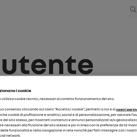
Cer
 utente
ionano i cookie
ial.
to utilizza cookie tecnici, necessari al corretto funzionamento del sito.
o per:
 tuo consenso cliccando sul tasto “Accetta i cookie”, permetti a noi e ai
nostri partn
nche cookie di profilazione e analitici, social e di personalizzazione, per valutare l’a
targa
 del sito stesso, per mostrarti contenuti e annunci personalizzati e/o geolocalizza
 necessari alla fruizione del sito stesso e più in linea con le preferenze da te man
o delle funzionalità e nella navigazione in rete nonché per farti interagire con i nostr
inserisci la tua targa
cial network.