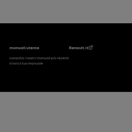
Piè di pagina
manuali utente
Renault.it
consulta i nostri manuali più recenti
trova il tuo manuale
Piè di pagina_2