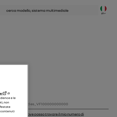
ca
IT
er
di
udience e le
Numero di identificazione del veicolo
ti, non
ifestate
i contenuti
dove posso trovare il mio numero di