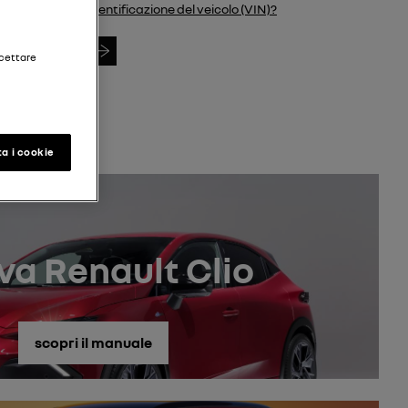
identificazione del veicolo (VIN)?
Cerca VIN
ccettare
a i cookie
va Renault Clio
scopri il manuale