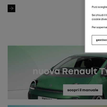
Cerca modello
Puoi sceglie
Se chiudi il
cookie diver
Per saperne 
gestisc
nuova Renault 
scopri il manuale