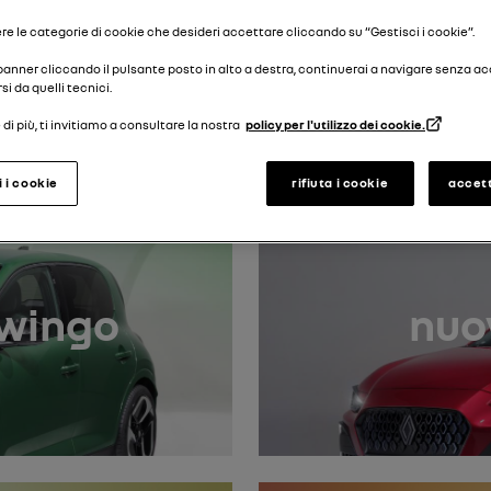
Cerca targa
re le categorie di cookie che desideri accettare cliccando su “Gestisci i cookie”.
 banner cliccando il pulsante posto in alto a destra, continuerai a navigare senza a
si da quelli tecnici.
scopri i nostri manuali più recenti
di più, ti invitiamo a consultare la nostra
policy per l'utilizzo dei cookie.
i i cookie
rifiuta i cookie
accett
Twingo
nuo