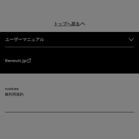
トップへ戻る
フッター
ユーザーマニュアル
Renault.jp
フッター_2
cookies
般利用規約