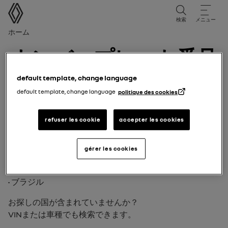
ユーザーマニュアル
検索
メニュー
パンくずリスト
ホーム
ナンバープレート番号
default template, change language
以下の国では、ナンバープレート番号で車両を検索できま
default template, change language
politique des cookies
す：
• フランス
• イギリス
refuser les cookie
accepter les cookies
• オランダ
• ポルトガル
gérer les cookies
• イタリア
• スペイン
• ブラジル
お探しの国が含まれていませんか？
VINまたは車種でも検索できます。