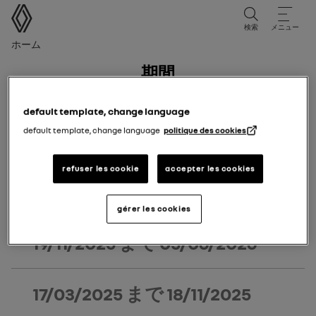
ユーザーマニュアル
検索
メニュー
パンくずリスト
ホーム
期間
版期
default template, change language
あなたの車両の初度登録日に対応する版期を選択してくだ
default template, change language
politique des cookies
さい。
refuser les cookie
accepter les cookies
06/07/2026
まで 今日
gérer les cookies
19/11/2025
まで
05/06/2026
17/03/2025
まで
18/11/2025