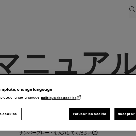
検
ーマニュア
template, change language
ートリアルを見つけてください。
mplate, change language
politique des cookies
トリアルを以下の方法で検索できます:
es cookies
refuser les cookie
accepter 
ナンバープレート
ナンバープレートを入力してください