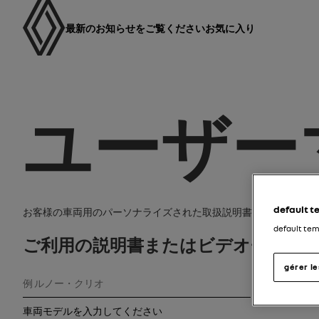
ユーザーマニュアル
メインナビゲーション
最新のお知らせをご覧ください
お気に入り
ユーザ
default 
お客様の車両用のパーソナライズされた取扱説明書とビデオチュ
default te
ご利用の説明書またはビデオチュー
gérer l
モデル
車両モデルを入力してください