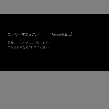
フッター
ユーザーマニュアル
Renault.jp
最新のマニュアルをご覧ください
取扱説明書を見つけてください
フッター_2