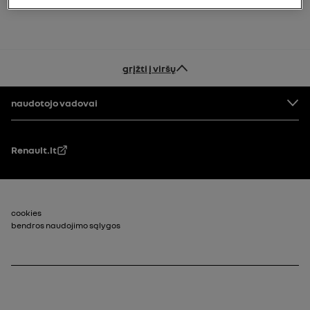
grįžti į viršų
Priešaky
naudotojo vadovai
Renault.lt
Puslapio poraštė_2
cookies
bendros naudojimo sąlygos