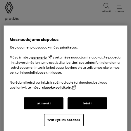
vartotojo vadovas
ieškoti
meniu
Naršymo kelias
Pradžia
Kontrollampa för vänster färdriktningsvisare
Mes naudojame slapukus
Jūsų duomenų apsauga – mūsų prioritetas.
Mūsų ir mūsų
partnerių
svetainėse naudojami slapukai. Jie padeda
rinkti svetainės lankymo statistiką, įvertinti svetainės funkcionalumą,
rodyti suasmenintus ir (arba) pagal buvimo vietą teikiamus skelbimus
bei turinį socialiniuose tinkluose.
Norėdami keisti parinktis ir sužinoti apie tai daugiau, bet kada
apsilankykite mūsų
slapukų politikoje.
atmesti
leisti
tvarkyti nuostatas
Kontrollampa för vänster färdriktningsvisare