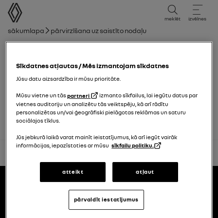
lietotāja rokasgrāmata
meklēt
izvēlnes
navigācijas ceļš
Sākumlapa
Pārvirzīšana uz saistīto nodaļu
Nodaļu saraksts
Sīkdatnes atļautas / Mēs izmantojam sīkdatnes
Stikla tīrītāji
Jūsu datu aizsardzība ir mūsu prioritāte.
Mūsu vietne un tās
partneri
izmanto sīkfailus, lai iegūtu datus par
Stikla tīrītāju slotiņas: maiņa
vietnes auditoriju un analizētu tās veiktspēju, kā arī rādītu
personalizētas un/vai ģeogrāfiski pielāgotas reklāmas un saturu
sociālajos tīklus.
Jūs jebkurā laikā varat mainīt ieistatījumus, kā arī iegūt vairāk
informācijas, iepazīstoties ar mūsu
sīkfailu politiku.
atpakaļ uz sākumu
Pakāpe
atteikt
atļaut
lietotāja rokasgrāmatas
pārvaldīt iestatījumus
Renault.lv