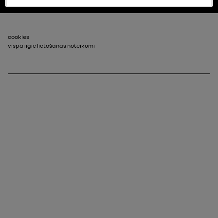
footer_2
cookies
vispārīgie lietošanas noteikumi