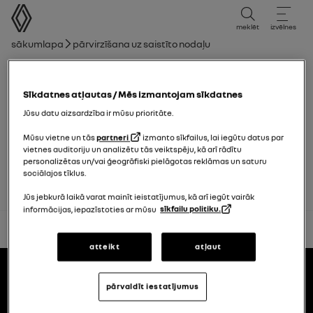
lietotāja rokasgrāmata
meklēt
izvēlnes
navigācijas ceļš
Sākumlapa
Pārvirzīšana uz saistīto nodaļu
Nodaļu saraksts
Sīkdatnes atļautas / Mēs izmantojam sīkdatnes
atpakaļskata spoguļi
Jūsu datu aizsardzība ir mūsu prioritāte.
Mūsu vietne un tās
partneri
izmanto sīkfailus, lai iegūtu datus par
"Aklās zonas" kontrole
vietnes auditoriju un analizētu tās veiktspēju, kā arī rādītu
personalizētas un/vai ģeogrāfiski pielāgotas reklāmas un saturu
sociālajos tīklus.
Jūs jebkurā laikā varat mainīt ieistatījumus, kā arī iegūt vairāk
informācijas, iepazīstoties ar mūsu
sīkfailu politiku.
atpakaļ uz sākumu
atteikt
atļaut
Pakāpe
lietotāja rokasgrāmatas
pārvaldīt iestatījumus
Renault.lv