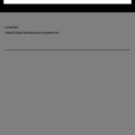
footer_2
cookies
vispārīgie lietošanas noteikumi