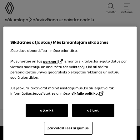
lietotāja rokasgrāmata
meklēt
izvēlnes
navigācijas ceļš
Sākumlapa
Pārvirzīšana uz saistīto nodaļu
Nodaļu saraksts
Sīkdatnes atļautas / Mēs izmantojam sīkdatnes
Karte
Jūsu datu aizsardzība ir mūsu prioritāte.
Atslēga, tālvadības pults
Mūsu vietne un tās
partneri
izmanto sīkfailus, lai iegūtu datus par
vietnes auditoriju un analizētu tās veiktspēju, kā arī rādītu
personalizētas un/vai ģeogrāfiski pielāgotas reklāmas un saturu
sociālajos tīklus.
Durvis un atveramie elementi
Jūs jebkurā laikā varat mainīt ieistatījumus, kā arī iegūt vairāk
informācijas, iepazīstoties ar mūsu
sīkfailu politiku.
atteikt
atļaut
atpakaļ uz sākumu
pārvaldīt iestatījumus
Pakāpe
lietotāja rokasgrāmatas