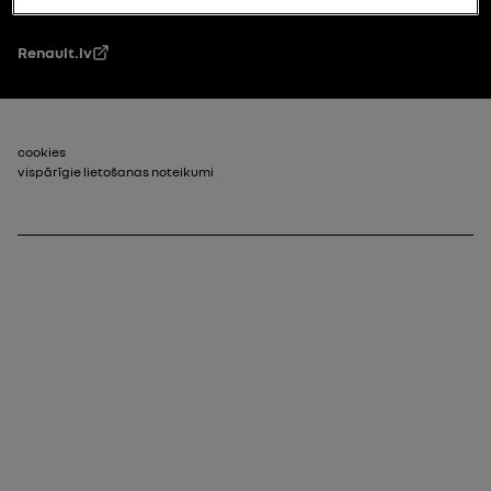
Renault.lv
footer_2
cookies
vispārīgie lietošanas noteikumi