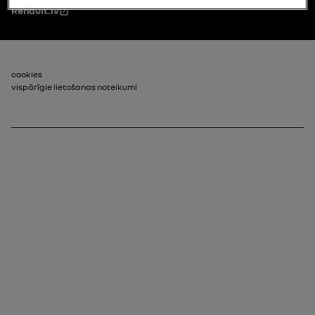
Renault.lv
footer_2
cookies
vispārīgie lietošanas noteikumi