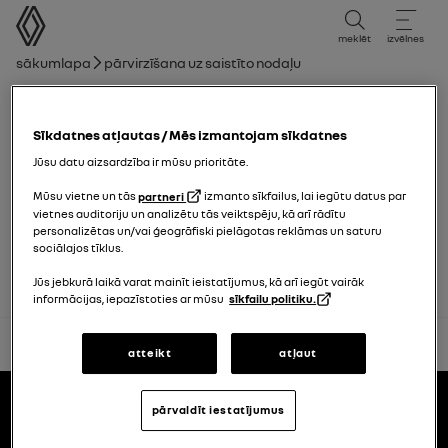
lietotāja rokasgrāmata
meklēt
izvēlnes
navigācijas ceļš
Sākumlapa
Pārvirzīšana uz saistīto nodaļu
Nodaļu saraksts
Sīkdatnes atļautas / Mēs izmantojam sīkdatnes
Brīdinājums par spiediena mazināšanos
riepās
Jūsu datu aizsardzība ir mūsu prioritāte.
Mūsu vietne un tās
partneri
izmanto sīkfailus, lai iegūtu datus par
vietnes auditoriju un analizētu tās veiktspēju, kā arī rādītu
Riepas
personalizētas un/vai ģeogrāfiski pielāgotas reklāmas un saturu
sociālajos tīklus.
Jūs jebkurā laikā varat mainīt ieistatījumus, kā arī iegūt vairāk
informācijas, iepazīstoties ar mūsu
sīkfailu politiku.
atpakaļ uz sākumu
atteikt
atļaut
Pakāpe
lietotāja rokasgrāmatas
pārvaldīt iestatījumus