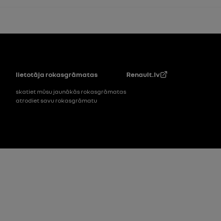
Pakāpe
lietotāja rokasgrāmatas
Renault.lv
skatiet mūsu jaunākās rokasgrāmatas
atrodiet savu rokasgrāmatu
footer_2