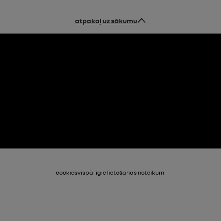
atpakaļ uz sākumu
cookies
vispārīgie lietošanas noteikumi