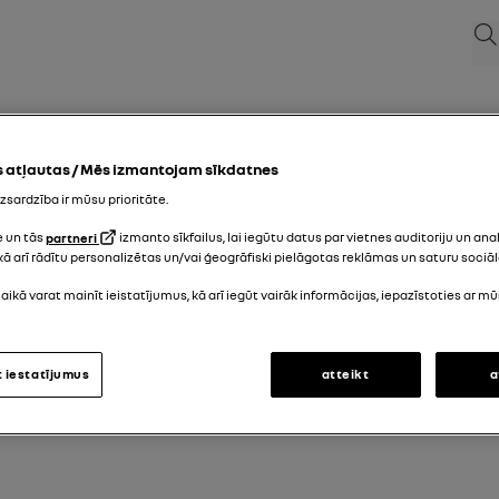
Mek
 atļautas / Mēs izmantojam sīkdatnes
zsardzība ir mūsu prioritāte.
e un tās
partneri
izmanto sīkfailus, lai iegūtu datus par vietnes auditoriju un ana
kā arī rādītu personalizētas un/vai ģeogrāfiski pielāgotas reklāmas un saturu sociāla
laikā varat mainīt ieistatījumus, kā arī iegūt vairāk informācijas, iepazīstoties ar m
t iestatījumus
atteikt
a