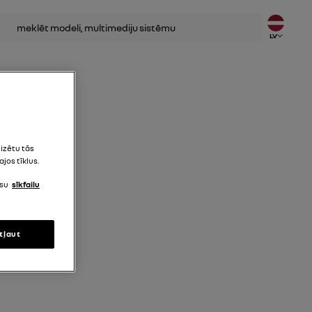
lēt
LV
lizētu tās
jos tīklus.
ūsu
sīkfailu
tļaut