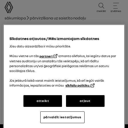
lietotāja rokasgrāmata
meklēt
izvēlnes
navigācijas ceļš
Sākumlapa
Pārvirzīšana uz saistīto nodaļu
Nodaļu saraksts
Sīkdatnes atļautas / Mēs izmantojam sīkdatnes
AUTOMĀTISKĀ DURVJU AIZSLĒGŠANA
BRAUKŠANAS LAIKĀ
Jūsu datu aizsardzība ir mūsu prioritāte.
Mūsu vietne un tās
partneri
izmanto sīkfailus, lai iegūtu datus par
vietnes auditoriju un analizētu tās veiktspēju, kā arī rādītu
Manuālā gaisa kondicionēšanas sistēma
personalizētas un/vai ģeogrāfiski pielāgotas reklāmas un saturu
sociālajos tīklus.
Automātiskā gaisa kondicionēšanas
Jūs jebkurā laikā varat mainīt ieistatījumus, kā arī iegūt vairāk
sistēma
informācijas, iepazīstoties ar mūsu
sīkfailu politiku.
atteikt
atļaut
atpakaļ uz sākumu
pārvaldīt iestatījumus