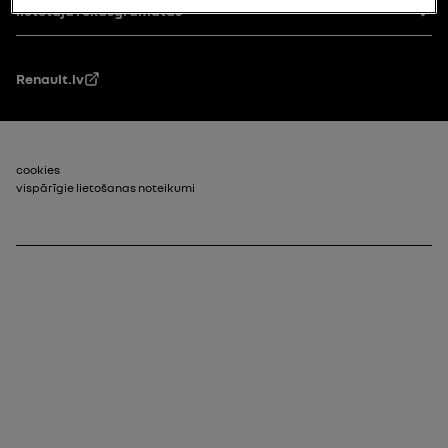
Pakāpe
lietotāja rokasgrāmatas
Renault.lv
footer_2
cookies
vispārīgie lietošanas noteikumi