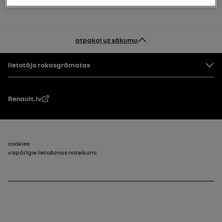
atpakaļ uz sākumu
Pakāpe
lietotāja rokasgrāmatas
Renault.lv
footer_2
cookies
vispārīgie lietošanas noteikumi