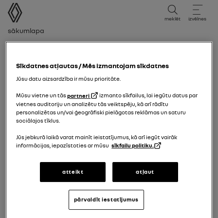
lietotāja rokasgrāmata
meklēt
izvēlnes
navigācijas ceļš
Sākumlapa
Rediģēšanas periods
Izdevuma periods
Sīkdatnes atļautas / Mēs izmantojam sīkdatnes
Jūsu datu aizsardzība ir mūsu prioritāte.
Izvēlieties izdevuma periodu, kas atbilst jūsu
Mūsu vietne un tās
partneri
izmanto sīkfailus, lai iegūtu datus par
transportlīdzekļa reģistrācijas datumam.
vietnes auditoriju un analizētu tās veiktspēju, kā arī rādītu
personalizētas un/vai ģeogrāfiski pielāgotas reklāmas un saturu
sociālajos tīklus.
01/03/2026
līdz šodien
Jūs jebkurā laikā varat mainīt ieistatījumus, kā arī iegūt vairāk
informācijas, iepazīstoties ar mūsu
sīkfailu politiku.
15/07/2025
līdz
28/02/2026
atteikt
atļaut
28/06/2024
līdz
05/01/2025
pārvaldīt iestatījumus