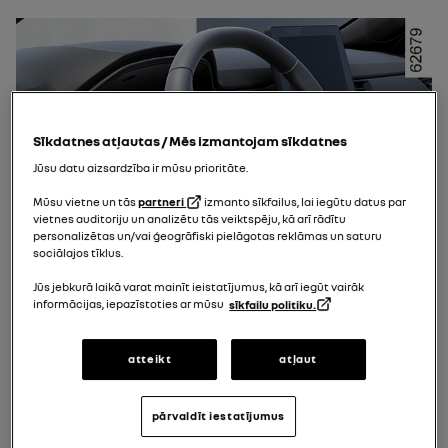
Sīkdatnes atļautas / Mēs izmantojam sīkdatnes
Jūsu datu aizsardzība ir mūsu prioritāte.
Mūsu vietne un tās
partneri
izmanto sīkfailus, lai iegūtu datus par
vietnes auditoriju un analizētu tās veiktspēju, kā arī rādītu
personalizētas un/vai ģeogrāfiski pielāgotas reklāmas un saturu
sociālajos tīklus.
Jūs jebkurā laikā varat mainīt ieistatījumus, kā arī iegūt vairāk
informācijas, iepazīstoties ar mūsu
sīkfailu politiku.
atteikt
atļaut
pārvaldīt iestatījumus