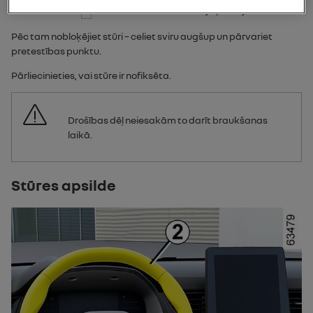
Nolaidiet sviru
1
un iestatiet stūri vēlamajā pozīcijā.
Pēc tam nobloķējiet stūri – celiet sviru augšup un pārvariet
pretestības punktu.
Pārliecinieties, vai stūre ir nofiksēta.
Drošības dēļ neiesakām to darīt braukšanas
laikā.
Stūres apsilde