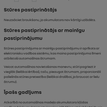
Stūres pastiprinātājs
Neuzsāciet braukšanu, ja akumulators nav kārtīgi uzlādēts.
Stūres pastiprinātājs ar mainīgu
pastiprinājumu
Stūres pastiprinājums ar mainīgu pastiprinājumu ir aprīkots ar
elektronisku vadības sistēmu, kas maina pastiprinājuma līmeni
atbilstoši automašīnas ātrumam.
Veicot automašīnas novietošanas manevru, stūri pagriezt ir
vieglāk (lielākai ērtībai), taču, pieaugot ātrumam, proporcionāli
palielinās stūres pretestība (lielākai drošībai, ja braucat ar lielu
ātrumu).
Īpašs gadījums
Atkarībā no automašīnas modeļa akumulatora kļūdas