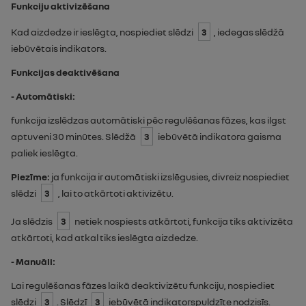
Funkciju aktivizēšana
Kad aizdedze ir ieslēgta, nospiediet slēdzi
3
, iedegas slēdžā
iebūvētais indikators.
Funkcijas deaktivēšana
- Automātiski:
funkcija izslēdzas automātiski pēc regulēšanas fāzes, kas ilgst
aptuveni 30 minūtes. Slēdžā
3
iebūvētā indikatora gaisma
paliek ieslēgta.
Piezīme:
ja funkcija ir automātiski izslēgusies, divreiz nospiediet
slēdzi
3
, lai to atkārtoti aktivizētu.
Ja slēdzis
3
netiek nospiests atkārtoti, funkcija tiks aktivizēta
atkārtoti, kad atkal tiks ieslēgta aizdedze.
- Manuāli:
Lai regulēšanas fāzes laikā deaktivizētu funkciju, nospiediet
slēdzi
3
. Slēdzī
3
iebūvētā indikatorspuldzīte nodzisīs.