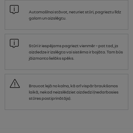
Automašīnai stāvot, neturiet stūri, pagrieztu līdz
galam un aizslēgtu.
Stūri ir iespējams pagriezt vienmēr – pat tad, ja
aizdedze ir izslēgta vai sistēma ir bojāta. Tam būs
jāizmanto lielāks spēks.
Braucot lejā no kalna, kā arī vispār braukšanas
laikā, nekad neizslēdziet aizdedzi (nedarbosies
stūres pastiprinātājs).