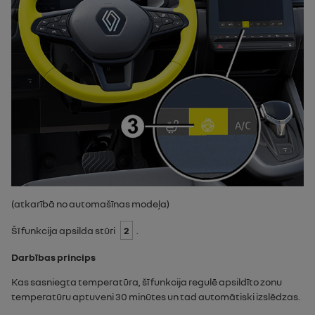
(atkarībā no automašīnas modeļa)
Šī funkcija apsilda stūri
2
.
Darbības princips
Kas sasniegta temperatūra, šī funkcija regulē apsildīto zonu
temperatūru aptuveni 30 minūtes un tad automātiski izslēdzas.