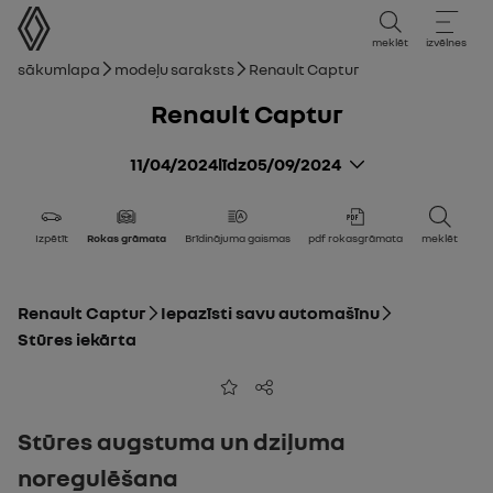
lietotāja rokasgrāmata
meklēt
izvēlnes
navigācijas ceļš
Sākumlapa
Modeļu saraksts
Renault Captur
Renault Captur
11/04/2024
līdz
05/09/2024
Izpētīt
Rokas grāmata
Brīdinājuma gaismas
pdf rokasgrāmata
meklēt
Renault Captur
Iepazīsti savu automašīnu
Stūres iekārta
Pievienot izvēlēto sarakstam
Kopīgot
Stūres augstuma un dziļuma
noregulēšana