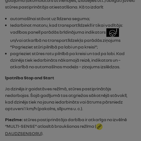
gadījumā (akumulators atvienojies, izlādējies utt.) obligāti jāveic
stūres pastiprinātāja atiestatīšana. Kā to izdarīt
automašīnai stāvot uz līdzena seguma;
Iedarbinot motoru, kad transportlīdzeklī ir tikai vadītājs:
vadības panelī parādās brīdinājuma indikators
un/vai atkarībā no transportlīdzekļa parādās ziņojums
“
Pagrieziet stūri pilnībā pa labi un pa kreisi
”;
pagrieziet stūres ratu pilnībā pa kreisi un tad pa labi. Kad
dzinējs tiek iedarbināts nākamajā reizē, indikators un –
atkarībā no automašīnas modeļa – ziņojums izslēdzas.
īpatnība
Stop and Start
Ja dzinējs ir gaidstāves režīmā, stūres pastiprinātājs
nedarbojas. Šajā gadījumā tas atgriežas sākotnējā stāvoklī,
kad dzinējs tiek no jauna iedarbināts vai ātrums pārsniedz
aptuveni 1 km/h (pakalns, slīpums u. c.).
Piezīme:
stūres pastiprinātāja darbība ir atkarīga no izvēlnē
“
MULTI-SENSE
” atlasītā braukšanas režīma (
DAUDZSENSORU
).