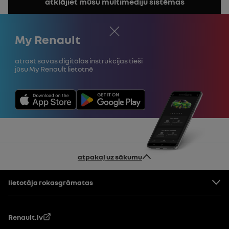
atklājiet mūsu multimediju sistēmas
rokasgrāmatu
Aizvērt
My Renault
Atrast savas digitālās instrukcijas tieši
jūsu My Renault lietotnē
atpakaļ uz sākumu
Pakāpe
lietotāja rokasgrāmatas
Renault.lv