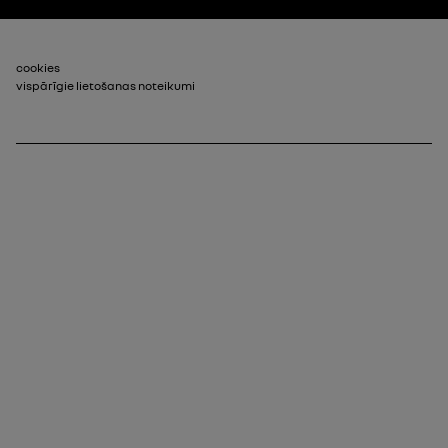
footer_2
cookies
vispārīgie lietošanas noteikumi