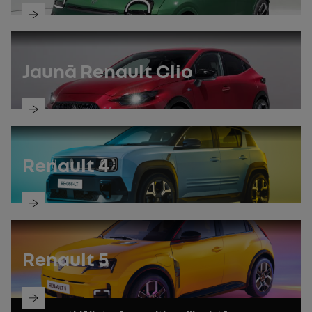
atklāj
rokasgrāmatu
Jaunā Renault Clio
atklāj
rokasgrāmatu
Renault 4
atklāj
rokasgrāmatu
Renault 5
atklāj