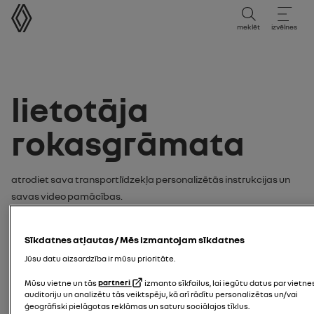
lietotāja rokasgrāmata
meklēt
izvēlnes
lietotāja
rokasgrāmata
Atrodiet sava transportlīdzekļa personalizētās instrukcijas un
savas video pamācības.
Meklējiet savas instrukcijas vai
Sīkdatnes atļautas / Mēs izmantojam sīkdatnes
video pamācību ar:
Jūsu datu aizsardzība ir mūsu prioritāte.
modelis
Mūsu vietne un tās
partneri
izmanto sīkfailus, lai iegūtu datus par vietne
auditoriju un analizētu tās veiktspēju, kā arī rādītu personalizētas un/vai
ģeogrāfiski pielāgotas reklāmas un saturu sociālajos tīklus.
ievadiet savas transportlīdzekļa modeli