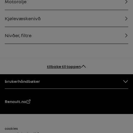
Motorolje
Kjølevæskenivå
Nivåer, filtre
tilbake til toppen
Bunntekst
brukerhåndbøker
Renault.no
Bunntekst_2
cookies