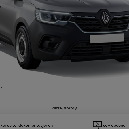
6
varsler
varsler
varsler
varsler
varsler
varsler
ditt kjøretøy
Konsulter dokumentasjonen
Se videoene