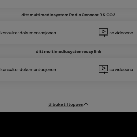
ditt multimediasystem
Radio Connect R & GO 3
Konsulter dokumentasjonen
Se videoene
ditt multimediasystem
easy link
Konsulter dokumentasjonen
Se videoene
tilbake til toppen