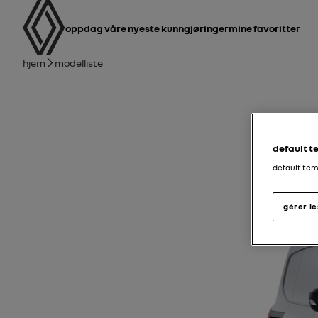
brukerhåndbok
Hovednavigasjon
oppdag våre nyeste kunngjøringer
Mine favoritter
Brødsmulesti
Hjem
Modelliste
default 
default te
gérer l