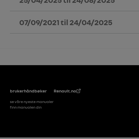
07/09/2021
til
24/04/2025
Bunntekst
brukerhåndbøker
Renault.no
se våre nyeste manualer
finn manualen din