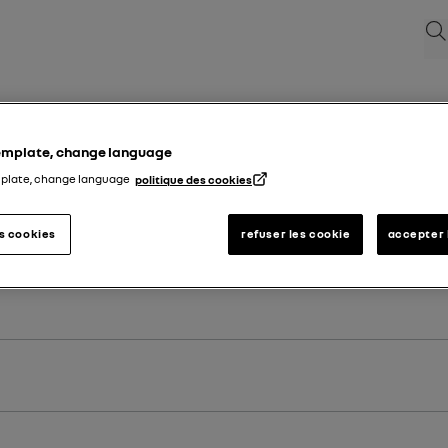
Sø
template, change language
mplate, change language
politique des cookies
es cookies
refuser les cookie
accepter 
to for ditt kjøretøy.