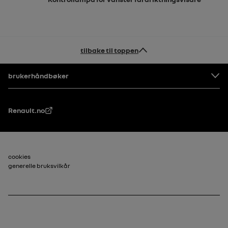
tilbake til toppen
Bunntekst
brukerhåndbøker
Renault.no
Bunntekst_2
cookies
generelle bruksvilkår