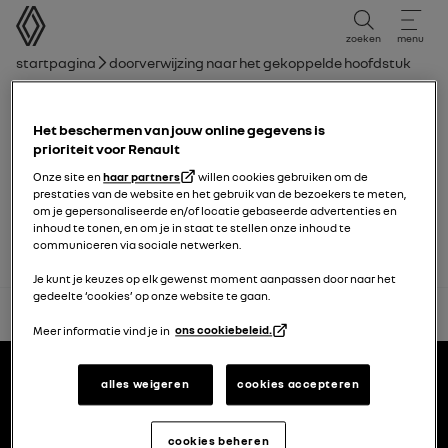
Gebruikershandleiding
zoeken
menu
broodkruimelnavigatie
Startpagina
Doorverwijzing naar het gekoppelde hoofdstuk
Hoofdstuklijst
Het beschermen van jouw online gegevens is
Ruitenwissers
prioriteit voor Renault
Onze site en
haar partners
willen cookies gebruiken om de
prestaties van de website en het gebruik van de bezoekers te meten,
Ruitenwisserbladen: vervanging
om je gepersonaliseerde en/of locatie gebaseerde advertenties en
inhoud te tonen, en om je in staat te stellen onze inhoud te
communiceren via sociale netwerken.
Je kunt je keuzes op elk gewenst moment aanpassen door naar het
gedeelte ‘cookies’ op onze website te gaan.
terug naar boven
Meer informatie vind je in
ons cookiebeleid.
Voettekst
gebruikershandleidingen
alles weigeren
cookies accepteren
Renault.nl
cookies beheren