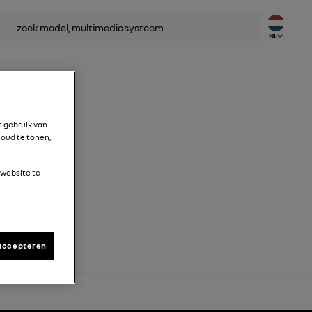
ken
NL
t gebruik van
oud te tonen,
 website te
accepteren