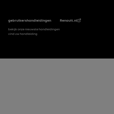
Voettekst
gebruikershandleidingen
Renault.nl
bekijk onze nieuwste handleidingen
vind uw handleiding
Voettekst_2