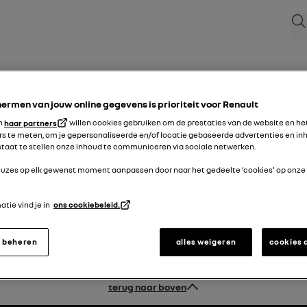
Zoe
ermen van jouw online gegevens is prioriteit voor Renault
en
haar partners
willen cookies gebruiken om de prestaties van de website en he
s te meten, om je gepersonaliseerde en/of locatie gebaseerde advertenties en inh
 staat te stellen onze inhoud te communiceren via sociale netwerken.
keuzes op elk gewenst moment aanpassen door naar het gedeelte ‘cookies’ op onze
tie vind je in
ons cookiebeleid.
s beheren
alles weigeren
cookies 
terug naar boven