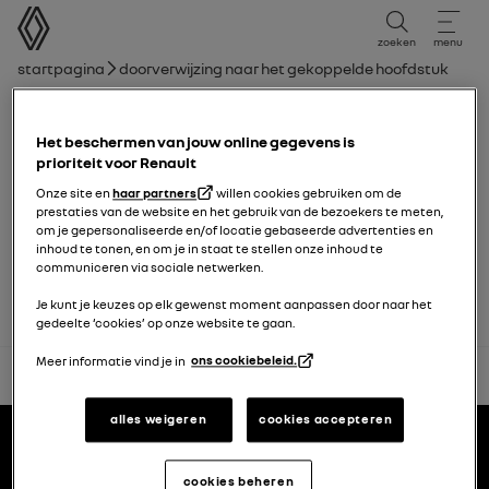
Gebruikershandleiding
zoeken
menu
broodkruimelnavigatie
Startpagina
Doorverwijzing naar het gekoppelde hoofdstuk
Hoofdstuklijst
Het beschermen van jouw online gegevens is
Waarschuwing bij verlies van
prioriteit voor Renault
bandenspanning
Onze site en
haar partners
willen cookies gebruiken om de
prestaties van de website en het gebruik van de bezoekers te meten,
om je gepersonaliseerde en/of locatie gebaseerde advertenties en
Banden
inhoud te tonen, en om je in staat te stellen onze inhoud te
communiceren via sociale netwerken.
Je kunt je keuzes op elk gewenst moment aanpassen door naar het
gedeelte ‘cookies’ op onze website te gaan.
Meer informatie vind je in
ons cookiebeleid.
terug naar boven
Voettekst
alles weigeren
cookies accepteren
gebruikershandleidingen
cookies beheren