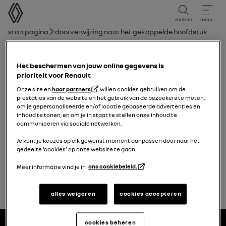
Gebruikershandleiding
zoeken
menu
broodkruimelnavigatie
Startpagina
Doorverwijzing naar het gekoppelde hoofdstuk
Hoofdstuklijst
Het beschermen van jouw online gegevens is
Snelheidsbegrenzer
prioriteit voor Renault
Onze site en
haar partners
willen cookies gebruiken om de
prestaties van de website en het gebruik van de bezoekers te meten,
Adaptieve snelheidsregelaar
om je gepersonaliseerde en/of locatie gebaseerde advertenties en
inhoud te tonen, en om je in staat te stellen onze inhoud te
communiceren via sociale netwerken.
Active driver assist
Je kunt je keuzes op elk gewenst moment aanpassen door naar het
gedeelte ‘cookies’ op onze website te gaan.
Meer informatie vind je in
ons cookiebeleid.
alles weigeren
cookies accepteren
terug naar boven
Voettekst
gebruikershandleidingen
cookies beheren