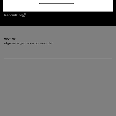
Renault.nl
Voettekst_2
cookies
algemene gebruiksvoorwaarden