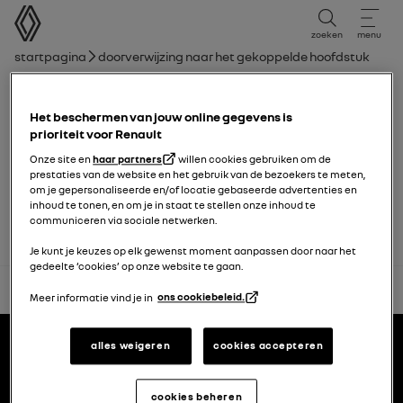
Gebruikershandleiding
zoeken
menu
broodkruimelnavigatie
Startpagina
Doorverwijzing naar het gekoppelde hoofdstuk
Hoofdstuklijst
Het beschermen van jouw online gegevens is
Afstellen van de koplampen
prioriteit voor Renault
Onze site en
haar partners
willen cookies gebruiken om de
prestaties van de website en het gebruik van de bezoekers te meten,
My Safety
om je gepersonaliseerde en/of locatie gebaseerde advertenties en
inhoud te tonen, en om je in staat te stellen onze inhoud te
communiceren via sociale netwerken.
Je kunt je keuzes op elk gewenst moment aanpassen door naar het
gedeelte ‘cookies’ op onze website te gaan.
terug naar boven
Meer informatie vind je in
ons cookiebeleid.
Voettekst
gebruikershandleidingen
alles weigeren
cookies accepteren
Renault.nl
cookies beheren