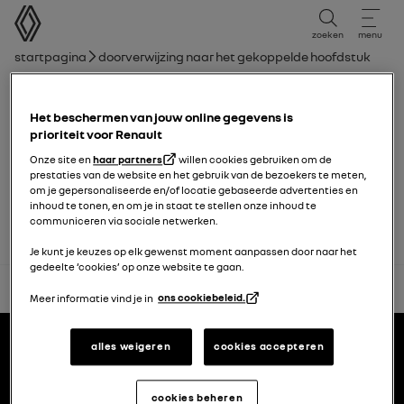
Gebruikershandleiding
zoeken
menu
broodkruimelnavigatie
Startpagina
Doorverwijzing naar het gekoppelde hoofdstuk
Hoofdstuklijst
Het beschermen van jouw online gegevens is
Beeld achterkant
prioriteit voor Renault
Onze site en
haar partners
willen cookies gebruiken om de
prestaties van de website en het gebruik van de bezoekers te meten,
Elektrische ruiten
om je gepersonaliseerde en/of locatie gebaseerde advertenties en
inhoud te tonen, en om je in staat te stellen onze inhoud te
communiceren via sociale netwerken.
Je kunt je keuzes op elk gewenst moment aanpassen door naar het
gedeelte ‘cookies’ op onze website te gaan.
terug naar boven
Meer informatie vind je in
ons cookiebeleid.
Voettekst
gebruikershandleidingen
alles weigeren
cookies accepteren
Renault.nl
cookies beheren