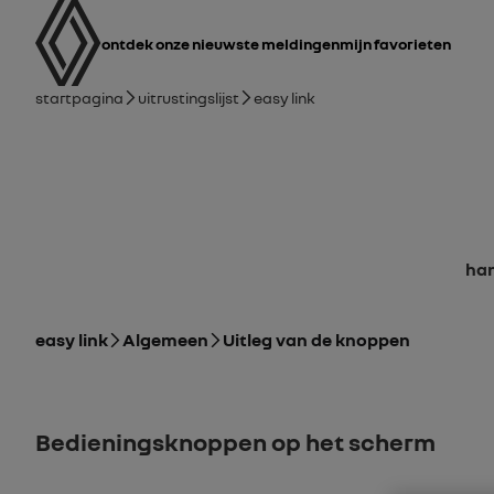
Gebruikershandleiding
Hoofdnavigatie
ontdek onze nieuwste meldingen
Mijn favorieten
broodkruimelnavigatie
Startpagina
Uitrustingslijst
easy link
H
easy link
Algemeen
Uitleg van de knoppen
Bedieningsknoppen op het scherm