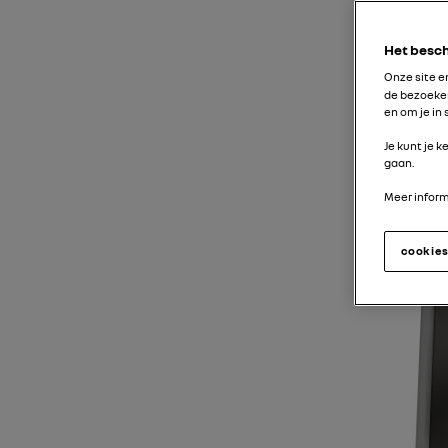
Het besch
Onze site 
de bezoeker
en om je in
Je kunt je 
gaan.
Meer informa
cookie