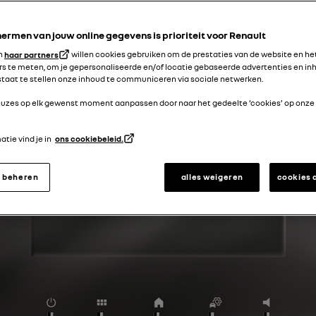
ermen van jouw online gegevens is prioriteit voor Renault
en
haar partners
willen cookies gebruiken om de prestaties van de website en he
s te meten, om je gepersonaliseerde en/of locatie gebaseerde advertenties en inh
 staat te stellen onze inhoud te communiceren via sociale netwerken.
keuzes op elk gewenst moment aanpassen door naar het gedeelte ‘cookies’ op onze
tie vind je in
ons cookiebeleid.
s beheren
alles weigeren
cookies 