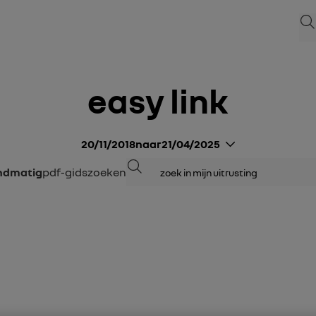
Zoe
easy link
20/11/2018
naar
21/04/2025
Zoeken
andmatig
pdf-gids
zoeken