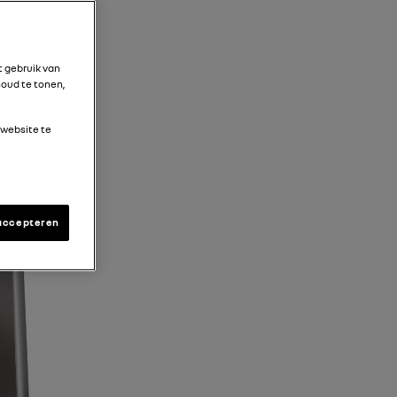
t gebruik van
oud te tonen,
 website te
accepteren