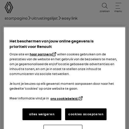
Gebruikershandleiding
zoeken
menu
broodkruimelnavigatie
Startpagina
Uitrustingslijst
easy link
easy link
Het beschermen van jouw online gegevens is
20/11/2018
naar
21/04/2025
prioriteit voor Renault
Onze site en
haar partners
willen cookies gebruiken om de
prestaties van de website en het gebruik van de bezoekers te meten,
Handmatig
pdf-gids
zoeken
om je gepersonaliseerde en/of locatie gebaseerde advertenties en
inhoud te tonen, en om je in staat te stellen onze inhoud te
communiceren via sociale netwerken.
easy link
Navigatie
Je kunt je keuzes op elk gewenst moment aanpassen door naar het
gedeelte ‘cookies’ op onze website te gaan.
Toevoegen aan favorieten
Delen
Meer informatie vind je in
ons cookiebeleid.
Kaart
alles weigeren
cookies accepteren
Een bestemming invoeren