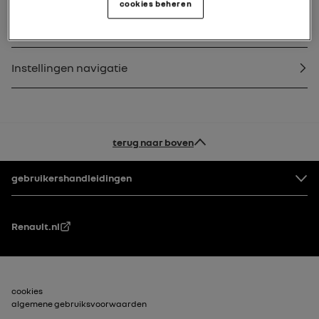
cookies beheren
Verkeersinfo
Instellingen navigatie
terug naar boven
Voettekst
gebruikershandleidingen
Renault.nl
Voettekst_2
cookies
algemene gebruiksvoorwaarden