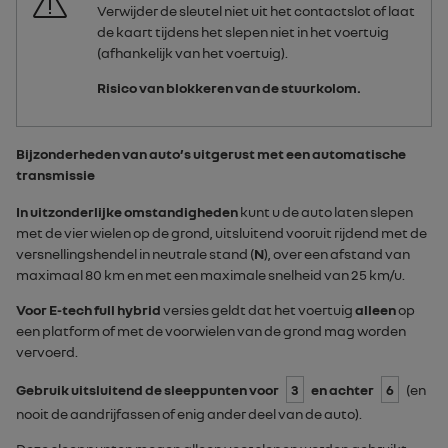
Verwijder de sleutel niet uit het contactslot of laat
de kaart tijdens het slepen niet in het voertuig
(afhankelijk van het voertuig).
Risico van blokkeren van de stuurkolom.
Bijzonderheden van auto’s uitgerust met een automatische
transmissie
In uitzonderlijke omstandigheden
kunt u de auto laten slepen
met de vier wielen op de grond, uitsluitend vooruit rijdend met de
versnellingshendel in neutrale stand (
N
), over een afstand van
maximaal 80 km en met een maximale snelheid van 25 km/u.
Voor
E-tech full hybrid
versies geldt dat het voertuig
alleen
op
een platform of met de voorwielen van de grond mag worden
vervoerd.
Gebruik uitsluitend de sleeppunten voor
3
en achter
6
(en
nooit de aandrijfassen of enig ander deel van de auto).