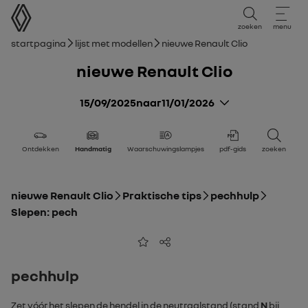
Gebruikershandleiding
zoeken
menu
broodkruimelnavigatie
Startpagina
Lijst met modellen
nieuwe Renault Clio
nieuwe Renault Clio
15/09/2025
naar
11/01/2026
Ontdekken
Handmatig
Waarschuwingslampjes
pdf-gids
zoeken
nieuwe Renault Clio
Praktische tips
pechhulp
Slepen: pech
Toevoegen aan favorieten
Delen
pechhulp
Zet vóór het slepen de hendel in de neutraalstand (stand
N
bij