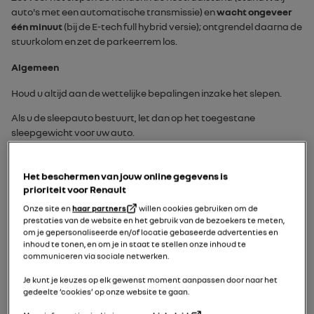
auto's met een automatische transmissie) en
wacht ongeveer
één minuut
(bij de
E-tech full hybrid
versie); ontgrendel daarna de
stuurkolom en zet de parkeerrem los.
Algemeen
Houd u altijd aan de wettelijke bepalingen inzake het slepen.
Als u de sleepauto bestuurt, let dan op het toegestane
sleepgewicht voor uw auto.
Uw auto slepen of bergen met een platformwagen
Het beschermen van jouw online gegevens is
prioriteit voor Renault
Onze site en
haar partners
willen cookies gebruiken om de
prestaties van de website en het gebruik van de bezoekers te meten,
om je gepersonaliseerde en/of locatie gebaseerde advertenties en
inhoud te tonen, en om je in staat te stellen onze inhoud te
communiceren via sociale netwerken.
Je kunt je keuzes op elk gewenst moment aanpassen door naar het
gedeelte ‘cookies’ op onze website te gaan.