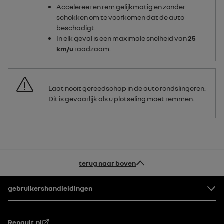
Accelereer en rem gelijkmatig en zonder
schokken om te voorkomen dat de auto
beschadigt.
In elk geval is een maximale snelheid van
25
km/u
raadzaam.
Laat nooit gereedschap in de auto rondslingeren.
Dit is gevaarlijk als u plotseling moet remmen.
terug naar boven
Voettekst
gebruikershandleidingen
Renault.nl