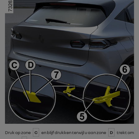
Druk op zone
C
en blijf drukken terwijl u aan zone
D
trekt om