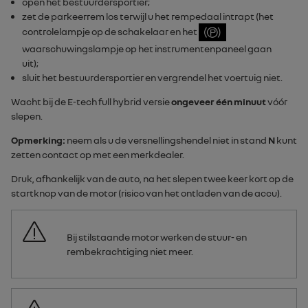
open het bestuurdersportier;
zet de parkeerrem los terwijl u het rempedaal intrapt (het
controlelampje op de schakelaar en het
waarschuwingslampje op het instrumentenpaneel gaan
uit);
sluit het bestuurdersportier en vergrendel het voertuig niet.
Wacht bij de
E-tech full hybrid
versie
ongeveer één minuut
vóór
slepen.
Opmerking:
neem als u de versnellingshendel niet in stand
N
kunt
zetten contact op met een merkdealer.
Druk, afhankelijk van de auto, na het slepen twee keer kort op de
startknop van de motor (risico van het ontladen van de accu).
Bij stilstaande motor werken de stuur- en
rembekrachtiging niet meer.