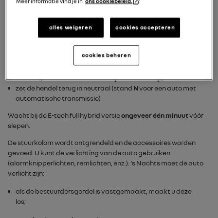
Meer informatie vind je in
ons cookiebeleid.
De auto kan het beste worden vervoerd op een dieplader of
gesleept met de voorwielen los van de grond.
alles weigeren
cookies accepteren
Houd u aan de volgende instructies:
cookies beheren
steek de sleutel in het contact en zet deze in stand "
Aan
"
ON
of druk, afhankelijk van de auto, met de kaart in het
interieur, circa
twee seconden op de startknop
;
zet de hendel terug in neutraal (stand
N
voor een auto met
automatische transmissie)
Wacht bij de
E-tech full hybrid
versie
ongeveer één minuut
vóór
slepen.
De stuurkolom wordt ontgrendeld en de accessoires worden
gevoed: U kunt de verlichting van de auto gebruiken
(alarmknipperlichten, remlichten, enz.). ‘s Nachts moet de auto
verlicht zijn;
als de bestuurdersgordel is vastgemaakt, maakt u deze
los;