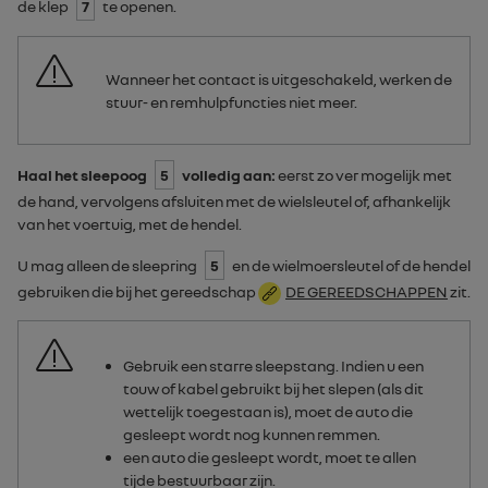
de klep
7
te openen.
Wanneer het contact is uitgeschakeld, werken de
stuur- en remhulpfuncties niet meer.
Haal het sleepoog
5
volledig aan:
eerst zo ver mogelijk met
de hand, vervolgens afsluiten met de wielsleutel of, afhankelijk
van het voertuig, met de hendel.
U mag alleen de sleepring
5
en de wielmoersleutel of de hendel
gebruiken die bij het gereedschap
DE GEREEDSCHAPPEN
zit.
Gebruik een starre sleepstang. Indien u een
touw of kabel gebruikt bij het slepen (als dit
wettelijk toegestaan is), moet de auto die
gesleept wordt nog kunnen remmen.
een auto die gesleept wordt, moet te allen
tijde bestuurbaar zijn.