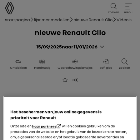
Gebruikershandleiding
zoeken
menu
broodkruimelnavigatie
Startpagina
Lijst met modellen
nieuwe Renault Clio
Video's
nieuwe Renault Clio
15/09/2025
naar
11/01/2026
Ontdekken
Handmatig
Waarschuwingslampjes
pdf-gids
zoeken
Toevoegen aan favorieten
Delen
Het beschermen van jouw online gegevens is
prioriteit voor Renault
Onze site en
haar partners
willen cookies gebruiken om de
prestaties van de website en het gebruik van de bezoekers te meten,
om je gepersonaliseerde en/of locatie gebaseerde advertenties en