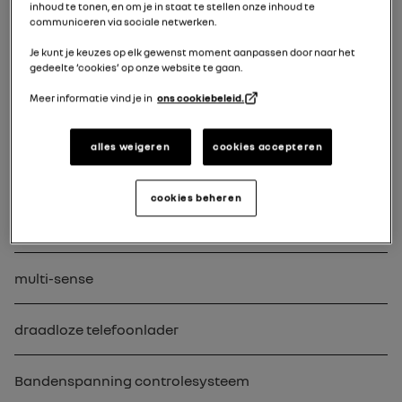
inhoud te tonen, en om je in staat te stellen onze inhoud te
communiceren via sociale netwerken.
Je kunt je keuzes op elk gewenst moment aanpassen door naar het
gedeelte ‘cookies’ op onze website te gaan.
renault handsfree card
Meer informatie vind je in
ons cookiebeleid.
stuurwiel en e-shifter versnellingshendel
alles weigeren
cookies accepteren
openR instrumentenpaneel
cookies beheren
lichten en automatisch inschakelen
multi-sense
draadloze telefoonlader
Bandenspanning controlesysteem